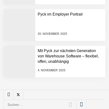
sofortige
Angebotskalkulation für
schnellere
Pyck im Employer Portrait
Entwicklungsprozesse
Pyck im Employer Portrait
20. NOVEMBER 2025
Matthias Nagel von Pyck
Mit Pyck zur nächsten Generation
von Warehouse Software – flexibel,
Maximilian Mack von Pyck
offen, unabhängig
4. NOVEMBER 2025
Daniel Jarr von Pyck
Mit Pyck zur nächsten
Generation von Warehouse
Suchen
Software – flexibel, offen,
nach: