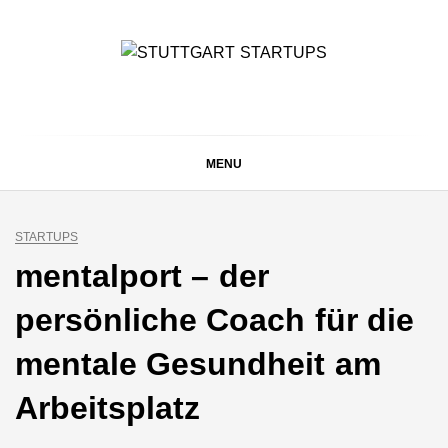
Skip
to
content
STUTTGART
Alles rund um die Startupszene bei uns in Stuttgart und
ganz Baden-Württemberg
STARTUPS
MENU
STARTUPS
mentalport – der
persönliche Coach für die
mentale Gesundheit am
Arbeitsplatz