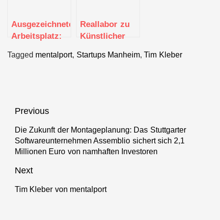
Ausgezeichneter
Reallabor zu
Arbeitsplatz:
Künstlicher
Best
Intelligenz in
Tagged
mentalport
,
Startups Manheim
,
Tim Kleber
Workspaces
Gesundheit
Award für Disy
und Pflege
aus Karlsruhe
gestartet
Beitragsnavigation
Previous
Die Zukunft der Montageplanung: Das Stuttgarter
Previous
Softwareunternehmen Assemblio sichert sich 2,1
post:
Millionen Euro von namhaften Investoren
Next
Tim Kleber von mentalport
Next
post: