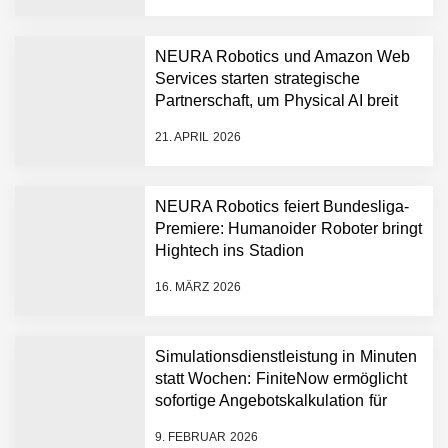
beschleunigen
NEURA Robotics und Amazon Web
Services starten strategische
NEURA Robotics gibt
Partnerschaft, um Physical AI breit
Rekordfinanzierung von
auszurollen
bis zu 1,4 Milliarden US-
21. APRIL 2026
Dollar bekannt, um den
Aufbau der weltweit
führenden Physical-AI-
Plattform zu beschleunigen
NEURA Robotics feiert Bundesliga-
NEURA Robotics und
Premiere: Humanoider Roboter bringt
Amazon Web Services
Hightech ins Stadion
starten strategische
Partnerschaft, um Physical
16. MÄRZ 2026
AI breit auszurollen
NEURA Robotics feiert
Bundesliga-Premiere:
Humanoider Roboter bringt
Simulationsdienstleistung in Minuten
Hightech ins Stadion
statt Wochen: FiniteNow ermöglicht
Simulationsdienstleistung in
sofortige Angebotskalkulation für
Minuten statt Wochen:
schnellere Entwicklungsprozesse
FiniteNow ermöglicht
9. FEBRUAR 2026