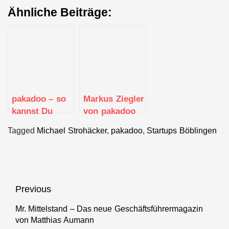
Ähnliche Beiträge:
pakadoo – so
Markus Ziegler
kannst Du
von pakadoo
Deine Pakete
Tagged
Michael Strohäcker
,
pakadoo
,
Startups Böblingen
kontaktlos &
sicher
empfangen
Beitragsnavigation
Previous
Mr. Mittelstand – Das neue Geschäftsführermagazin
Previous
von Matthias Aumann
post: