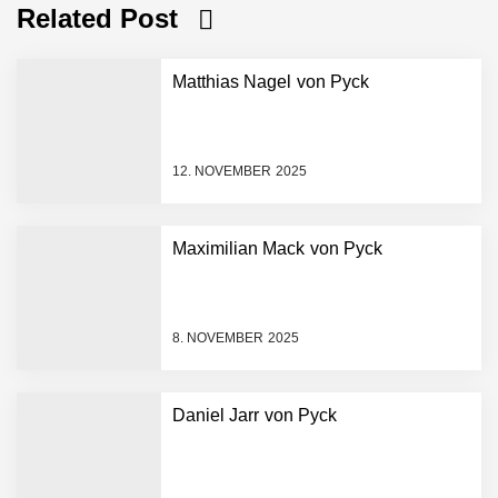
Related Post
Matthias Nagel von Pyck
12. NOVEMBER 2025
Maximilian Mack von Pyck
NEURA Robotics gibt
Rekordfinanzierung von
bis zu 1,4 Milliarden US-
8. NOVEMBER 2025
Dollar bekannt, um den
Aufbau der weltweit
führenden Physical-AI-
Plattform zu beschleunigen
Daniel Jarr von Pyck
NEURA Robotics und
Amazon Web Services
starten strategische
Partnerschaft, um Physical