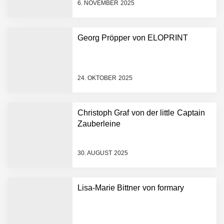
6. NOVEMBER 2025
AI breit auszurollen
NEURA Robotics feiert
Bundesliga-Premiere:
Humanoider Roboter bringt
Georg Pröpper von ELOPRINT
Hightech ins Stadion
Simulationsdienstleistung in
Minuten statt Wochen:
FiniteNow ermöglicht
24. OKTOBER 2025
sofortige
Angebotskalkulation für
schnellere
Christoph Graf von der little Captain
Entwicklungsprozesse
Pyck im Employer Portrait
Zauberleine
30. AUGUST 2025
Matthias Nagel von Pyck
Lisa-Marie Bittner von formary
Maximilian Mack von Pyck