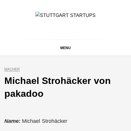
Skip
to
content
STUTTGART
Alles rund um die Startupszene bei uns in Stuttgart und
ganz Baden-Württemberg
STARTUPS
MENU
MACHER
Michael Strohäcker von
pakadoo
Name:
Michael Strohäcker