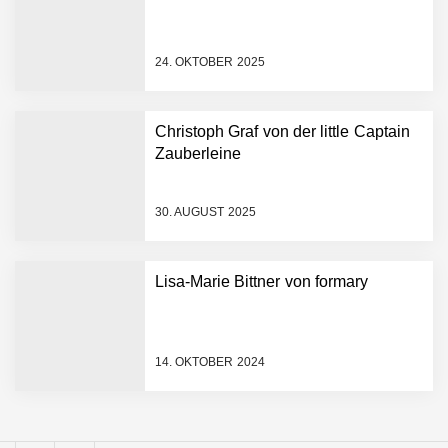
Simulationsdienstleistung in
Minuten statt Wochen:
FiniteNow ermöglicht
24. OKTOBER 2025
sofortige
Angebotskalkulation für
schnellere
Christoph Graf von der little Captain
Entwicklungsprozesse
Pyck im Employer Portrait
Zauberleine
30. AUGUST 2025
Matthias Nagel von Pyck
Lisa-Marie Bittner von formary
Maximilian Mack von Pyck
14. OKTOBER 2024
Daniel Jarr von Pyck