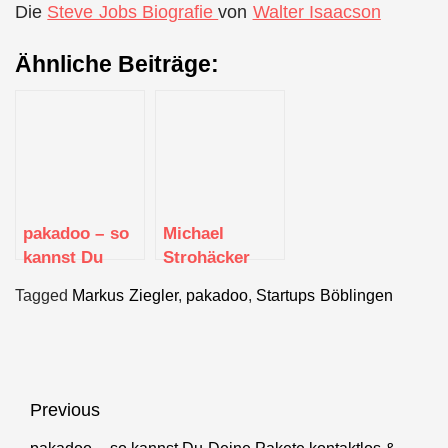
Die
Steve Jobs Biografie
von
Walter Isaacson
Ähnliche Beiträge:
pakadoo – so
Michael
kannst Du
Strohäcker
Deine Pakete
von pakadoo
Tagged
Markus Ziegler
,
pakadoo
,
Startups Böblingen
kontaktlos &
sicher
empfangen
Beitragsnavigation
Previous