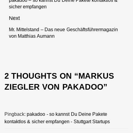
pakadoo – so kannst Du Deine Pakete kontaktlos &
Previous
sicher empfangen
post:
Next
Mr. Mittelstand – Das neue Geschäftsführermagazin
Next
von Matthias Aumann
post:
2 THOUGHTS ON “
MARKUS
ZIEGLER VON PAKADOO
”
Pingback:
pakadoo - so kannst Du Deine Pakete
kontaktlos & sicher empfangen - Stuttgart Startups