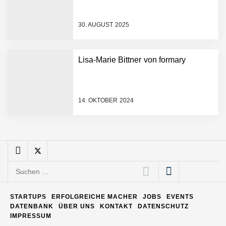
30. AUGUST 2025
Matthias Nagel von Pyck
Lisa-Marie Bittner von formary
Maximilian Mack von Pyck
14. OKTOBER 2024
Daniel Jarr von Pyck
Mit Pyck zur nächsten
Generation von Warehouse
Suchen
Software – flexibel, offen,
nach:
unabhängig
ELOPRINT im Employer
STARTUPS
ERFOLGREICHE MACHER
JOBS
EVENTS
Portrait
DATENBANK
ÜBER UNS
KONTAKT
DATENSCHUTZ
IMPRESSUM