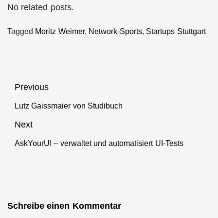
No related posts.
Tagged
Moritz Weimer
,
Network-Sports
,
Startups Stuttgart
Beitragsnavigation
Previous
Lutz Gaissmaier von Studibuch
Previous
post:
Next
AskYourUI – verwaltet und automatisiert UI-Tests
Next
post:
Schreibe einen Kommentar