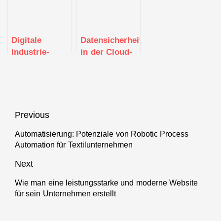
Malers
Digitale
Datensicherheit
Industrie-
in der Cloud-
Plattformen –
Security
Neue
Geschäftsmodelle
liefern
Antworten auf
Beitragsnavigation
Previous
globale Krisen
Automatisierung: Potenziale von Robotic Process
Previous
Automation für Textilunternehmen
post:
Next
Wie man eine leistungsstarke und moderne Website
Next
für sein Unternehmen erstellt
post: