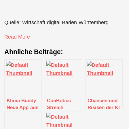
Quelle: Wirtschaft digital Baden-Württemberg
Read More
Ähnliche Beiträge:
Klima Buddy:
ConBotics:
Chancen und
Neue App aus
Streich-
Risiken der KI-
Karlsruhe hilft
Roboter als
Anwendung
beim CO₂-
verlängerter
ChatGPT
Sparen
Arm des