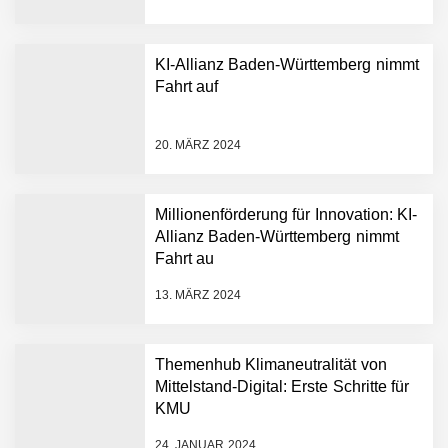
KI-Allianz Baden-Württemberg nimmt
Fahrt auf
NEURA Robotics gibt
Rekordfinanzierung von
bis zu 1,4 Milliarden US-
20. MÄRZ 2024
Dollar bekannt, um den
Aufbau der weltweit
führenden Physical-AI-
Plattform zu beschleunigen
Millionenförderung für Innovation: KI-
NEURA Robotics und
Allianz Baden-Württemberg nimmt
Amazon Web Services
Fahrt au
starten strategische
Partnerschaft, um Physical
13. MÄRZ 2024
AI breit auszurollen
NEURA Robotics feiert
Bundesliga-Premiere:
Humanoider Roboter bringt
Themenhub Klimaneutralität von
Hightech ins Stadion
Mittelstand-Digital: Erste Schritte für
Simulationsdienstleistung in
KMU
Minuten statt Wochen:
FiniteNow ermöglicht
24. JANUAR 2024