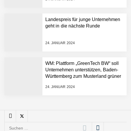
sofortige
Angebotskalkulation für
schnellere
Landespreis für junge Unternehmen
Entwicklungsprozesse
Pyck im Employer Portrait
geht in die nächste Runde
24. JANUAR 2024
Matthias Nagel von Pyck
WM: Plattform „GreenTech BW“ soll
Unternehmen unterstützen, Baden-
Maximilian Mack von Pyck
Württemberg zum Musterland grüner
Technologien zu machen
24. JANUAR 2024
Daniel Jarr von Pyck
Mit Pyck zur nächsten
Generation von Warehouse
Suchen
Software – flexibel, offen,