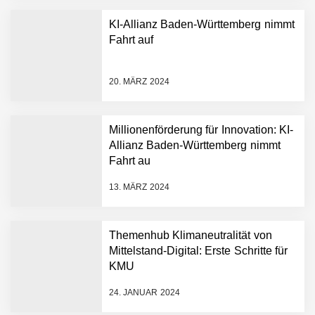
KI-Allianz Baden-Württemberg nimmt
Fahrt auf
NEURA Robotics gibt
Rekordfinanzierung von
bis zu 1,4 Milliarden US-
20. MÄRZ 2024
Dollar bekannt, um den
Aufbau der weltweit
führenden Physical-AI-
Plattform zu beschleunigen
Millionenförderung für Innovation: KI-
NEURA Robotics und
Allianz Baden-Württemberg nimmt
Amazon Web Services
Fahrt au
starten strategische
Partnerschaft, um Physical
13. MÄRZ 2024
AI breit auszurollen
NEURA Robotics feiert
Bundesliga-Premiere:
Humanoider Roboter bringt
Themenhub Klimaneutralität von
Hightech ins Stadion
Mittelstand-Digital: Erste Schritte für
Simulationsdienstleistung in
KMU
Minuten statt Wochen:
FiniteNow ermöglicht
24. JANUAR 2024
sofortige