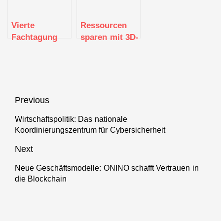
sichern
Anwendung
IIoT-
für optimierte
Demonstrator
Vierte
Ressourcen
smarte
Fachtagung
sparen mit 3D-
Textilien
des
Druck: Vom
Mittelstand
Produktdesign
4.0-
zur
Kompetenzzentrum
Serienproduktion
„Textil
Beitragsnavigation
Previous
vernetzt“
Wirtschaftspolitik: Das nationale
Previous
Koordinierungszentrum für Cybersicherheit
post:
Next
Neue Geschäftsmodelle: ONINO schafft Vertrauen in
Next
die Blockchain
post: