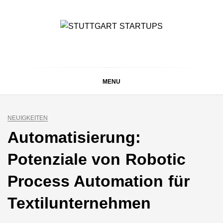
Skip
to
content
STUTTGART
Alles rund um die Startupszene bei uns in Stuttgart und
ganz Baden-Württemberg
STARTUPS
MENU
NEUIGKEITEN
Automatisierung:
Potenziale von Robotic
Process Automation für
Textilunternehmen