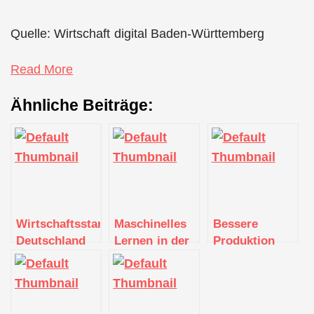
Quelle: Wirtschaft digital Baden-Württemberg
Read More
Ähnliche Beiträge:
Wirtschaftsstandort
Maschinelles
Bessere
Deutschland
Lernen in der
Produktion
mit
Textilindustrie:
dank
Digitalisierung
Mittelständler
Datenaustausch:
ökologisch
Eschler Textil
Textil vernetzt
nachhaltig
nutzt KI-
präsentiert