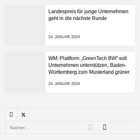
Angebotskalkulation für
schnellere
Landespreis für junge Unternehmen
Entwicklungsprozesse
Pyck im Employer Portrait
geht in die nächste Runde
24. JANUAR 2024
Matthias Nagel von Pyck
WM: Plattform „GreenTech BW“ soll
Unternehmen unterstützen, Baden-
Maximilian Mack von Pyck
Württemberg zum Musterland grüner
Technologien zu machen
24. JANUAR 2024
Daniel Jarr von Pyck
Mit Pyck zur nächsten
Generation von Warehouse
Suchen
Software – flexibel, offen,
nach:
unabhängig