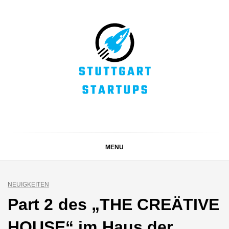
Skip
to
content
STUTTGART
Alles rund um die Startupszene bei uns in Stuttgart und
ganz Baden-Württemberg
STARTUPS
MENU
NEUIGKEITEN
Part 2 des „THE CREÄTIVE
HOUSE“ im Haus der