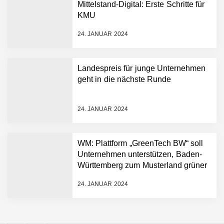
Hightech ins Stadion
Mittelstand-Digital: Erste Schritte für
Simulationsdienstleistung in
KMU
Minuten statt Wochen:
FiniteNow ermöglicht
24. JANUAR 2024
sofortige
Angebotskalkulation für
schnellere
Landespreis für junge Unternehmen
Entwicklungsprozesse
Pyck im Employer Portrait
geht in die nächste Runde
24. JANUAR 2024
Matthias Nagel von Pyck
WM: Plattform „GreenTech BW“ soll
Unternehmen unterstützen, Baden-
Maximilian Mack von Pyck
Württemberg zum Musterland grüner
Technologien zu machen
24. JANUAR 2024
Daniel Jarr von Pyck