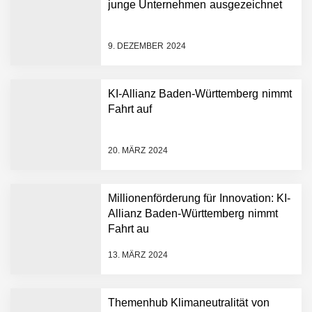
junge Unternehmen ausgezeichnet
9. DEZEMBER 2024
KI-Allianz Baden-Württemberg nimmt
Fahrt auf
NEURA Robotics gibt
Rekordfinanzierung von
bis zu 1,4 Milliarden US-
20. MÄRZ 2024
Dollar bekannt, um den
Aufbau der weltweit
führenden Physical-AI-
Plattform zu beschleunigen
Millionenförderung für Innovation: KI-
NEURA Robotics und
Allianz Baden-Württemberg nimmt
Amazon Web Services
Fahrt au
starten strategische
Partnerschaft, um Physical
13. MÄRZ 2024
AI breit auszurollen
NEURA Robotics feiert
Bundesliga-Premiere:
Humanoider Roboter bringt
Themenhub Klimaneutralität von