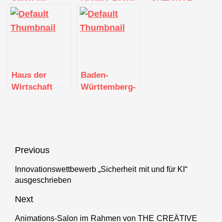
Rahmen von
„THE
HOUSE“ vom
THE
CREÄTIVE
12.1. bis 17.2.
CREÄTIVE
HOUSE“ in
in Stuttgart
HOUSE im
Stuttgart
Haus der
Wirtschaft
Haus der
Baden-
Wirtschaft
Württemberg-
wird zum
Haus stellt
Hotspot der
digitalen
Kreativszene
Zwilling vor
Beitragsnavigation
Previous
Innovationswettbewerb „Sicherheit mit und für KI“
Previous
ausgeschrieben
post:
Next
Animations-Salon im Rahmen von THE CREÄTIVE
Next