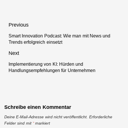
arbeitet an
„Digital
Roboter-
Minds“
Einsatz
Beitragsnavigation
Previous
Smart Innovation Podcast: Wie man mit News und
Previous
Trends erfolgreich einsetzt
post:
Next
Implementierung von KI: Hürden und
Next
Handlungsempfehlungen für Unternehmen
post:
Schreibe einen Kommentar
Deine E-Mail-Adresse wird nicht veröffentlicht.
Erforderliche
Felder sind mit
*
markiert