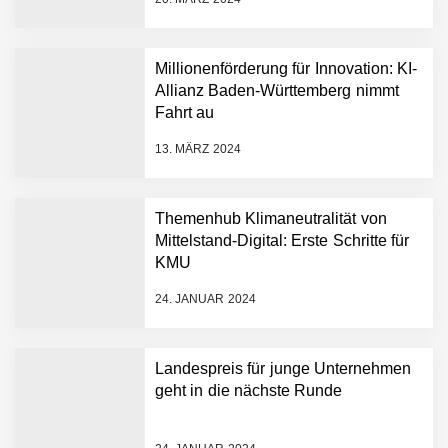
Dollar bekannt, um den
Aufbau der weltweit
führenden Physical-AI-
Plattform zu beschleunigen
Millionenförderung für Innovation: KI-
NEURA Robotics und
Allianz Baden-Württemberg nimmt
Amazon Web Services
Fahrt au
starten strategische
Partnerschaft, um Physical
13. MÄRZ 2024
AI breit auszurollen
NEURA Robotics feiert
Bundesliga-Premiere:
Humanoider Roboter bringt
Themenhub Klimaneutralität von
Hightech ins Stadion
Mittelstand-Digital: Erste Schritte für
Simulationsdienstleistung in
KMU
Minuten statt Wochen:
FiniteNow ermöglicht
24. JANUAR 2024
sofortige
Angebotskalkulation für
schnellere
Landespreis für junge Unternehmen
Entwicklungsprozesse
Pyck im Employer Portrait
geht in die nächste Runde