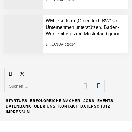
24. JANUAR 2024
Matthias Nagel von Pyck
WM: Plattform „GreenTech BW“ soll
Unternehmen unterstützen, Baden-
Maximilian Mack von Pyck
Württemberg zum Musterland grüner
Technologien zu machen
24. JANUAR 2024
Daniel Jarr von Pyck
Mit Pyck zur nächsten
Generation von Warehouse
Suchen
Software – flexibel, offen,
nach:
unabhängig
ELOPRINT im Employer
STARTUPS
ERFOLGREICHE MACHER
JOBS
EVENTS
Portrait
DATENBANK
ÜBER UNS
KONTAKT
DATENSCHUTZ
IMPRESSUM
Georg Pröpper von
ELOPRINT