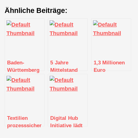
Ähnliche Beiträge:
Baden-
5 Jahre
1,3 Millionen
Württemberg
Mittelstand
Euro
mit
4.0-
Förderung für
Gemeinschaftsstand
Kompetenzzentrum
die Beratung
auf der
“Textil
von KMU
Hannover
vernetzt”:
Messe 2023
Bestandsaufnahme
mit Ausblick
Textilien
Digital Hub
prozesssicher
Initiative lädt
greifen: Erler
zum Barcamp