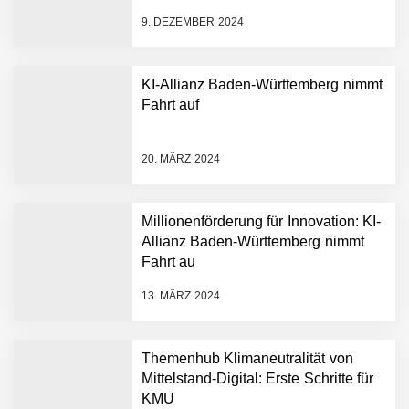
9. DEZEMBER 2024
KI-Allianz Baden-Württemberg nimmt
Fahrt auf
NEURA Robotics gibt
Rekordfinanzierung von
bis zu 1,4 Milliarden US-
20. MÄRZ 2024
Dollar bekannt, um den
Aufbau der weltweit
führenden Physical-AI-
Plattform zu beschleunigen
Millionenförderung für Innovation: KI-
NEURA Robotics und
Allianz Baden-Württemberg nimmt
Amazon Web Services
Fahrt au
starten strategische
Partnerschaft, um Physical
13. MÄRZ 2024
AI breit auszurollen
NEURA Robotics feiert
Bundesliga-Premiere:
Humanoider Roboter bringt
Themenhub Klimaneutralität von
Hightech ins Stadion
Mittelstand-Digital: Erste Schritte für
Simulationsdienstleistung in
KMU