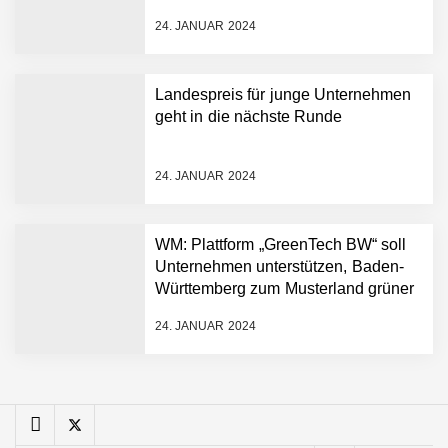
Minuten statt Wochen:
FiniteNow ermöglicht
24. JANUAR 2024
sofortige
Angebotskalkulation für
schnellere
Landespreis für junge Unternehmen
Entwicklungsprozesse
Pyck im Employer Portrait
geht in die nächste Runde
24. JANUAR 2024
Matthias Nagel von Pyck
WM: Plattform „GreenTech BW“ soll
Unternehmen unterstützen, Baden-
Maximilian Mack von Pyck
Württemberg zum Musterland grüner
Technologien zu machen
24. JANUAR 2024
Daniel Jarr von Pyck
Mit Pyck zur nächsten