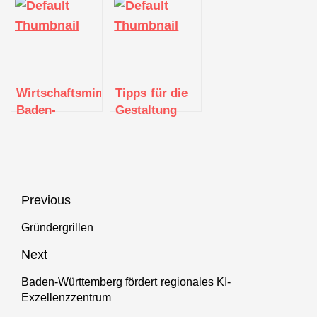
IT-Trends der
man mit News
Industrie 4.0
Zukunft
und Trends
fördert
erfolgreich
Cybersicherheit
einsetzt
Wirtschaftsministerium
Tipps für die
Baden-
Gestaltung
Württemberg
einer guten
bewilligt
Softwarearchitektur
erstes Projekt
aus RegioWIN
2030
Beitragsnavigation
Previous
Gründergrillen
Previous
post:
Next
Baden-Württemberg fördert regionales KI-
Next
Exzellenzzentrum
post: