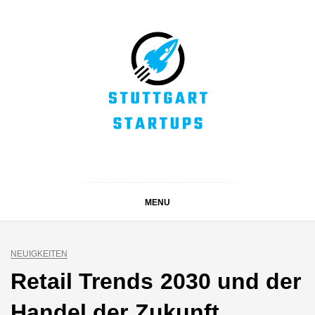
Skip
to
content
STUTTGART
Alles rund um die Startupszene bei uns in Stuttgart und
ganz Baden-Württemberg
STARTUPS
MENU
NEUIGKEITEN
Retail Trends 2030 und der
Handel der Zukunft