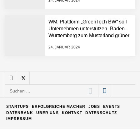
24. JANUAR 2024
Matthias Nagel von Pyck
WM: Plattform „GreenTech BW“ soll
Unternehmen unterstützen, Baden-
Maximilian Mack von Pyck
Württemberg zum Musterland grüner
Technologien zu machen
24. JANUAR 2024
Daniel Jarr von Pyck
Mit Pyck zur nächsten
Generation von Warehouse
Suchen
Software – flexibel, offen,
nach:
unabhängig
ELOPRINT im Employer
STARTUPS
ERFOLGREICHE MACHER
JOBS
EVENTS
Portrait
DATENBANK
ÜBER UNS
KONTAKT
DATENSCHUTZ
IMPRESSUM
Georg Pröpper von
ELOPRINT