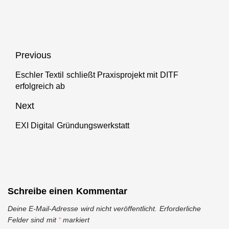
fördert
von Startups
Ausbildungsvorbereitung
in Baden-
mit 5,2
Württemberg
Millionen Euro
erfolgreich
Beitragsnavigation
Previous
Eschler Textil schließt Praxisprojekt mit DITF
Previous
erfolgreich ab
post:
Next
EXI Digital Gründungswerkstatt
Next
post:
Schreibe einen Kommentar
Deine E-Mail-Adresse wird nicht veröffentlicht.
Erforderliche
Felder sind mit
*
markiert