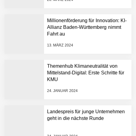
Dollar bekannt, um den
Aufbau der weltweit
führenden Physical-AI-
Plattform zu beschleunigen
Millionenförderung für Innovation: KI-
NEURA Robotics und
Allianz Baden-Württemberg nimmt
Amazon Web Services
Fahrt au
starten strategische
Partnerschaft, um Physical
13. MÄRZ 2024
AI breit auszurollen
NEURA Robotics feiert
Bundesliga-Premiere:
Humanoider Roboter bringt
Themenhub Klimaneutralität von
Hightech ins Stadion
Mittelstand-Digital: Erste Schritte für
Simulationsdienstleistung in
KMU
Minuten statt Wochen:
FiniteNow ermöglicht
24. JANUAR 2024
sofortige
Angebotskalkulation für
schnellere
Landespreis für junge Unternehmen
Entwicklungsprozesse
Pyck im Employer Portrait
geht in die nächste Runde