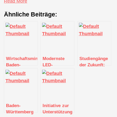
Read More
Ähnliche Beiträge:
Wirtschaftsministerium
Modernste
Studiengänge
Baden-
LED-
der Zukunft:
Württemberg
Technologie
Technische
fördert
an der
Berufsfelder
Cybersicherheits-
Filmakademie
besonders
Projekte
Baden-
bedeutend für
Württemberg
Baden-
Württemberg
Baden-
Initiative zur
Württemberg
Unterstützung