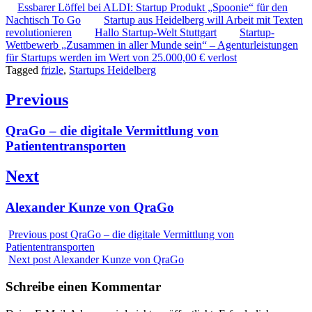
Essbarer Löffel bei ALDI: Startup Produkt „Spoonie“ für den
Nachtisch To Go
Startup aus Heidelberg will Arbeit mit Texten
revolutionieren
Hallo Startup-Welt Stuttgart
Startup-
Wettbewerb „Zusammen in aller Munde sein“ – Agenturleistungen
für Startups werden im Wert von 25.000,00 € verlost
Tagged
frizle
,
Startups Heidelberg
Beitragsnavigation
Previous
Previous
QraGo – die digitale Vermittlung von
post:
Patiententransporten
Next
Next
Alexander Kunze von QraGo
post:
Previous post
QraGo – die digitale Vermittlung von
Patiententransporten
Next post
Alexander Kunze von QraGo
Schreibe einen Kommentar