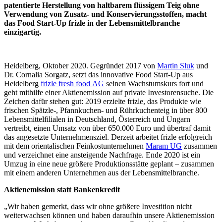
patentierte Herstellung von haltbarem flüssigem Teig ohne
Verwendung von Zusatz- und Konservierungsstoffen, macht
das Food Start-Up frizle in der Lebensmittelbranche
einzigartig.
Heidelberg, Oktober 2020. Gegründet 2017 von
Martin Sluk
und
Dr. Cornalia Sorgatz, setzt das innovative Food Start-Up aus
Heidelberg
frizle fresh food AG
seinen Wachstumskurs fort und
geht mithilfe einer Aktienemission auf private Investorensuche. Die
Zeichen dafür stehen gut: 2019 erzielte frizle, das Produkte wie
frischen Spätzle‑, Pfannkuchen- und Rührkuchenteig in über 800
Lebensmittelfilialen in Deutschland, Österreich und Ungarn
vertreibt, einen Umsatz von über 650.000 Euro und übertraf damit
das angesetzte Unternehmensziel. Derzeit arbeitet frizle erfolgreich
mit dem orientalischen Feinkostunternehmen
Maram UG
zusammen
und verzeichnet eine ansteigende Nachfrage. Ende 2020 ist ein
Umzug in eine neue größere Produktionsstätte geplant – zusammen
mit einem anderen Unternehmen aus der Lebensmittelbranche.
Aktienemission statt Bankenkredit
„Wir haben gemerkt, dass wir ohne größere Investition nicht
weiterwachsen können und haben daraufhin unsere Aktienemission