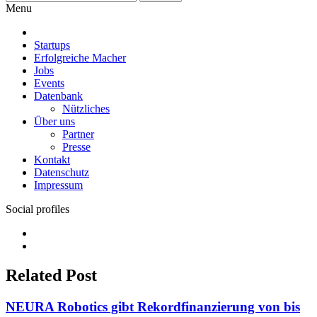
nach:
Menu
Startups
Erfolgreiche Macher
Jobs
Events
Datenbank
Nützliches
Über uns
Partner
Presse
Kontakt
Datenschutz
Impressum
Social profiles
Facebook
Twitter
Related Post
NEURA Robotics gibt Rekordfinanzierung von bis