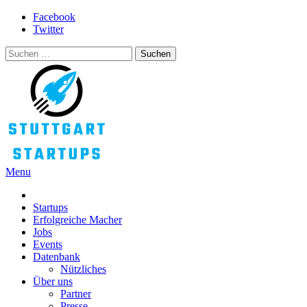
Skip
Facebook
to
Twitter
content
Suchen
nach:
Menu
STUTTGART STARTUPS
Alles rund um die Startupszene bei uns in Stuttgart und ganz Baden-
Württemberg
Startups
Erfolgreiche Macher
Jobs
Events
Datenbank
Nützliches
Über uns
Partner
Presse