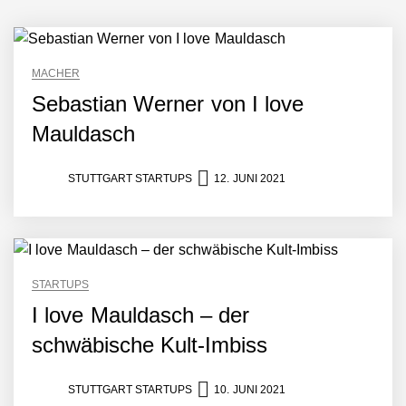
Bundesliga-Premiere:
Humanoider Roboter bringt
Hightech ins Stadion
Simulationsdienstleistung in
MACHER
Minuten statt Wochen:
Sebastian Werner von I love
FiniteNow ermöglicht
sofortige
Mauldasch
Angebotskalkulation für
schnellere
Entwicklungsprozesse
STUTTGART STARTUPS
12. JUNI 2021
Pyck im Employer Portrait
Matthias Nagel von Pyck
STARTUPS
I love Mauldasch – der
Maximilian Mack von Pyck
schwäbische Kult-Imbiss
STUTTGART STARTUPS
10. JUNI 2021
Daniel Jarr von Pyck