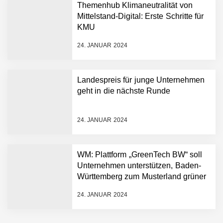
Humanoider Roboter bringt
Themenhub Klimaneutralität von
Hightech ins Stadion
Mittelstand-Digital: Erste Schritte für
Simulationsdienstleistung in
KMU
Minuten statt Wochen:
FiniteNow ermöglicht
24. JANUAR 2024
sofortige
Angebotskalkulation für
schnellere
Landespreis für junge Unternehmen
Entwicklungsprozesse
Pyck im Employer Portrait
geht in die nächste Runde
24. JANUAR 2024
Matthias Nagel von Pyck
WM: Plattform „GreenTech BW“ soll
Unternehmen unterstützen, Baden-
Maximilian Mack von Pyck
Württemberg zum Musterland grüner
Technologien zu machen
24. JANUAR 2024
Daniel Jarr von Pyck