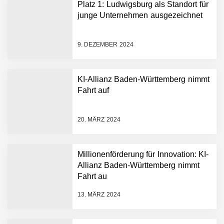
Platz 1: Ludwigsburg als Standort für
junge Unternehmen ausgezeichnet
9. DEZEMBER 2024
KI-Allianz Baden-Württemberg nimmt
Fahrt auf
NEURA Robotics gibt
Rekordfinanzierung von
bis zu 1,4 Milliarden US-
20. MÄRZ 2024
Dollar bekannt, um den
Aufbau der weltweit
führenden Physical-AI-
Plattform zu beschleunigen
Millionenförderung für Innovation: KI-
NEURA Robotics und
Allianz Baden-Württemberg nimmt
Amazon Web Services
Fahrt au
starten strategische
Partnerschaft, um Physical
13. MÄRZ 2024
AI breit auszurollen
NEURA Robotics feiert
Bundesliga-Premiere: