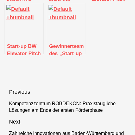
Landesfinale
Finale des
| Startup Pitch
des „Start-up
Gründungswettbewerbs
Tübingen
BW Elevator
„Start-up BW
Pitch 2021“
Elevator
ein
Pitch“ ein
Start-up BW
Gewinnerteam
Elevator Pitch
des „Start-up
Regional Cup
BW Elevator
Böblingen bei
Pitch 2022“
start.me.up
kommt aus
Albstadt
Beitragsnavigation
Previous
Kompetenzzentrum ROBDEKON: Praxistaugliche
Previous
Lösungen am Ende der ersten Förderphase
post:
Next
Zahlreiche Innovationen aus Baden-Württemberg und
Next