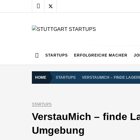
Skip
to
content
STUTTGART START
Alles rund um die Startupszene bei uns in Stuttgart
STARTUPS
ERFOLGREICHE MACHER
JO
HOME
STARTUPS
VERSTAUMICH – FINDE LAGE
STARTUPS
VerstauMich – finde L
Umgebung