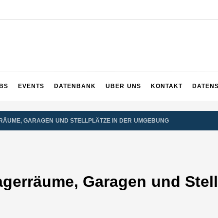
UPS
 und ganz Baden-Württemberg
BS
EVENTS
DATENBANK
ÜBER UNS
KONTAKT
DATEN
RRÄUME, GARAGEN UND STELLPLÄTZE IN DER UMGEBUNG
agerräume, Garagen und Stellp