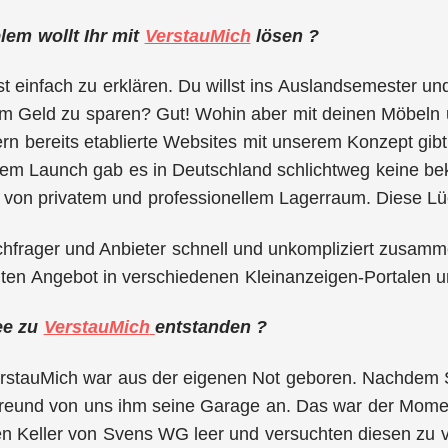
em wollt Ihr mit
VerstauMich
lösen ?
t einfach zu erklären. Du willst ins Auslandsemester un
m Geld zu sparen? Gut! Wohin aber mit deinen Möbeln
n bereits etablierte Websites mit unserem Konzept gibt,
rem Launch gab es in Deutschland schlichtweg keine bek
von privatem und professionellem Lagerraum. Diese Lüc
chfrager und Anbieter schnell und unkompliziert zusam
uten Angebot in verschiedenen Kleinanzeigen-Portalen un
dee zu
VerstauMich
entstanden ?
erstauMich war aus der eigenen Not geboren. Nachdem S
 Freund von uns ihm seine Garage an. Das war der Mome
n Keller von Svens WG leer und versuchten diesen zu ve