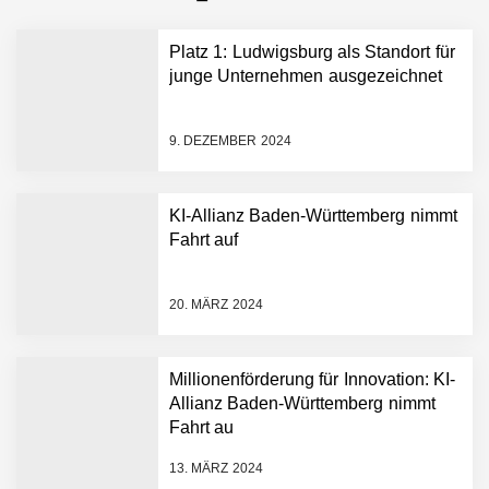
Platz 1: Ludwigsburg als Standort für
junge Unternehmen ausgezeichnet
9. DEZEMBER 2024
KI-Allianz Baden-Württemberg nimmt
Fahrt auf
NEURA Robotics gibt
Rekordfinanzierung von
bis zu 1,4 Milliarden US-
20. MÄRZ 2024
Dollar bekannt, um den
Aufbau der weltweit
führenden Physical-AI-
Plattform zu beschleunigen
Millionenförderung für Innovation: KI-
NEURA Robotics und
Allianz Baden-Württemberg nimmt
Amazon Web Services
Fahrt au
starten strategische
Partnerschaft, um Physical
13. MÄRZ 2024
AI breit auszurollen