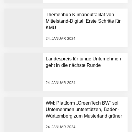
NEURA Robotics feiert
Bundesliga-Premiere:
Humanoider Roboter bringt
Themenhub Klimaneutralität von
Hightech ins Stadion
Mittelstand-Digital: Erste Schritte für
Simulationsdienstleistung in
KMU
Minuten statt Wochen:
FiniteNow ermöglicht
24. JANUAR 2024
sofortige
Angebotskalkulation für
schnellere
Landespreis für junge Unternehmen
Entwicklungsprozesse
Pyck im Employer Portrait
geht in die nächste Runde
24. JANUAR 2024
Matthias Nagel von Pyck
WM: Plattform „GreenTech BW“ soll
Unternehmen unterstützen, Baden-
Maximilian Mack von Pyck
Württemberg zum Musterland grüner
Technologien zu machen
24. JANUAR 2024