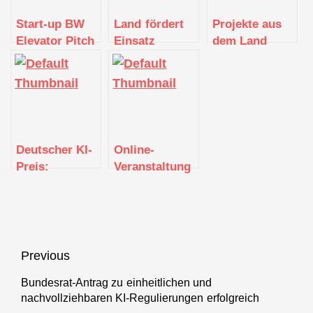
Start-up BW
Land fördert
Projekte aus
Elevator Pitch
Einsatz
dem Land
Regional Cup
Künstlicher
erfolgreich
Böblingen bei
Intelligenz im
beim „5G-
start.me.up
Gesundheitswesen
Innovationswettb
Deutscher KI-
Online-
Preis:
Veranstaltung
Auszeichnung
„Israel
für KI-Start-up
Innovation
aus Baden-
Hub
Württemberg
Heilbronn“
Beitragsnavigation
Previous
Bundesrat-Antrag zu einheitlichen und
Previous
nachvollziehbaren KI-Regulierungen erfolgreich
post: