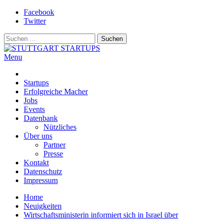
Skip
Facebook
to
Twitter
content
Suchen
nach:
Menu
STUTTGART STARTUPS
Alles rund um die Startupszene bei uns in Stuttgart und ganz Baden-
Württemberg
Startups
Erfolgreiche Macher
Jobs
Events
Datenbank
Nützliches
Über uns
Partner
Presse
Kontakt
Datenschutz
Impressum
Home
Neuigkeiten
Wirtschaftsministerin informiert sich in Israel über