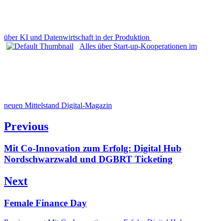
über KI und Datenwirtschaft in der Produktion
Alles über Start-up-Kooperationen im
neuen Mittelstand Digital-Magazin
Beitragsnavigation
Previous
Previous
Mit Co-Innovation zum Erfolg: Digital Hub
post:
Nordschwarzwald und DGBRT Ticketing
Next
Next
Female Finance Day
post: