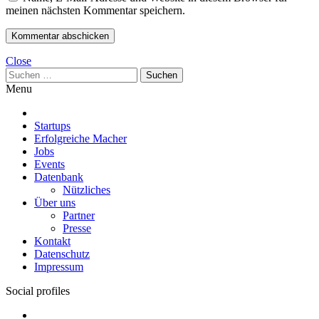
meinen nächsten Kommentar speichern.
Close
Suchen
nach:
Menu
Startups
Erfolgreiche Macher
Jobs
Events
Datenbank
Nützliches
Über uns
Partner
Presse
Kontakt
Datenschutz
Impressum
Social profiles
Facebook