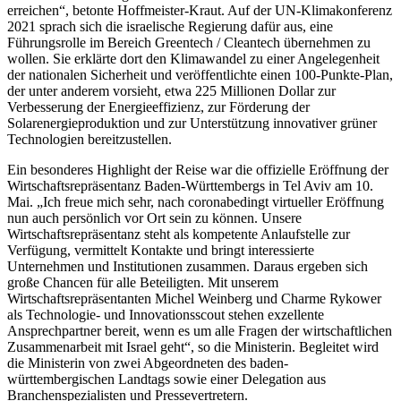
erreichen“, betonte Hoffmeister-Kraut. Auf der UN-Klimakonferenz
2021 sprach sich die israelische Regierung dafür aus, eine
Führungsrolle im Bereich Greentech / Cleantech übernehmen zu
wollen. Sie erklärte dort den Klimawandel zu einer Angelegenheit
der nationalen Sicherheit und veröffentlichte einen 100-Punkte-Plan,
der unter anderem vorsieht, etwa 225 Millionen Dollar zur
Verbesserung der Energieeffizienz, zur Förderung der
Solarenergieproduktion und zur Unterstützung innovativer grüner
Technologien bereitzustellen.
Ein besonderes Highlight der Reise war die offizielle Eröffnung der
Wirtschaftsrepräsentanz Baden-Württembergs in Tel Aviv am 10.
Mai. „Ich freue mich sehr, nach coronabedingt virtueller Eröffnung
nun auch persönlich vor Ort sein zu können. Unsere
Wirtschaftsrepräsentanz steht als kompetente Anlaufstelle zur
Verfügung, vermittelt Kontakte und bringt interessierte
Unternehmen und Institutionen zusammen. Daraus ergeben sich
große Chancen für alle Beteiligten. Mit unserem
Wirtschaftsrepräsentanten Michel Weinberg und Charme Rykower
als Technologie- und Innovationsscout stehen exzellente
Ansprechpartner bereit, wenn es um alle Fragen der wirtschaftlichen
Zusammenarbeit mit Israel geht“, so die Ministerin. Begleitet wird
die Ministerin von zwei Abgeordneten des baden-
württembergischen Landtags sowie einer Delegation aus
Branchenspezialisten und Pressevertretern.