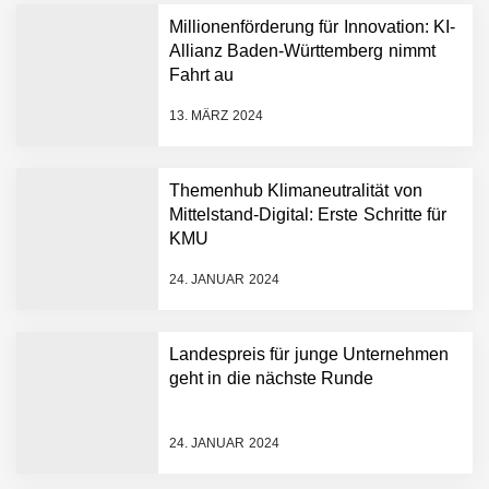
Plattform zu beschleunigen
Millionenförderung für Innovation: KI-
NEURA Robotics und
Allianz Baden-Württemberg nimmt
Amazon Web Services
Fahrt au
starten strategische
Partnerschaft, um Physical
13. MÄRZ 2024
AI breit auszurollen
NEURA Robotics feiert
Bundesliga-Premiere:
Humanoider Roboter bringt
Themenhub Klimaneutralität von
Hightech ins Stadion
Mittelstand-Digital: Erste Schritte für
Simulationsdienstleistung in
KMU
Minuten statt Wochen:
FiniteNow ermöglicht
24. JANUAR 2024
sofortige
Angebotskalkulation für
schnellere
Landespreis für junge Unternehmen
Entwicklungsprozesse
Pyck im Employer Portrait
geht in die nächste Runde
24. JANUAR 2024
Matthias Nagel von Pyck