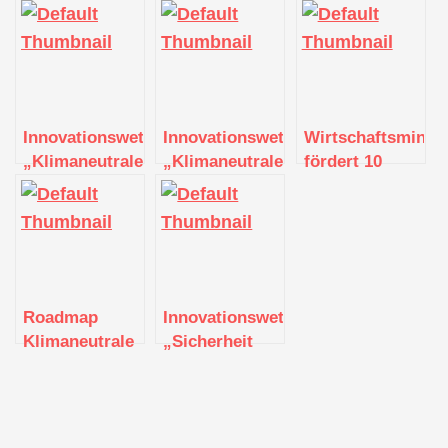
Innovationswettbewerb
Innovationswettbewerb
Wirtschaftsminis
„Klimaneutrale
„Klimaneutrale
fördert 10
Produktion
Produktion
Projekte im
mittels
mittels
Bereich
Industrie 4.0-
Industrie 4.0-
klimaneutrale
Lösungen“
Lösungen“
Produktion
startet
gestartet
Roadmap
Innovationswettbewerb
Klimaneutrale
„Sicherheit
Produktion in
mit und für
Baden-
KI“
Württemberg
ausgeschrieben