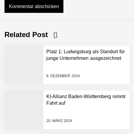
Related Post
Platz 1: Ludwigsburg als Standort für
junge Unternehmen ausgezeichnet
9. DEZEMBER 2024
KI-Allianz Baden-Württemberg nimmt
Fahrt auf
NEURA Robotics gibt
Rekordfinanzierung von
bis zu 1,4 Milliarden US-
20. MÄRZ 2024
Dollar bekannt, um den
Aufbau der weltweit
führenden Physical-AI-