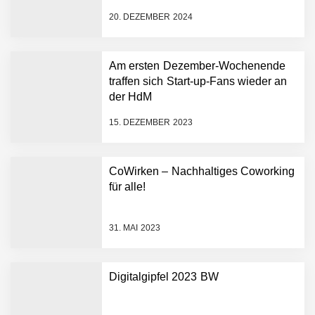
Partnerschaft, um Physical
20. DEZEMBER 2024
AI breit auszurollen
NEURA Robotics feiert
Bundesliga-Premiere:
Humanoider Roboter bringt
Am ersten Dezember-Wochenende
Hightech ins Stadion
traffen sich Start-up-Fans wieder an
Simulationsdienstleistung in
der HdM
Minuten statt Wochen:
FiniteNow ermöglicht
15. DEZEMBER 2023
sofortige
Angebotskalkulation für
schnellere
CoWirken – Nachhaltiges Coworking
Entwicklungsprozesse
Pyck im Employer Portrait
für alle!
31. MAI 2023
Matthias Nagel von Pyck
Digitalgipfel 2023 BW
Maximilian Mack von Pyck