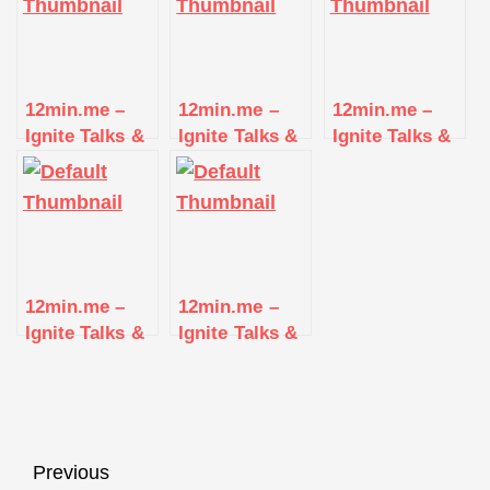
12min.me –
12min.me –
12min.me –
Ignite Talks &
Ignite Talks &
Ignite Talks &
Networking |
Networking |
Networking |
Stuttgart
Stuttgart
Stuttgart
12min.me –
12min.me –
Ignite Talks &
Ignite Talks &
Networking |
Networking |
Stuttgart
Stuttgart
Beitragsnavigation
Previous