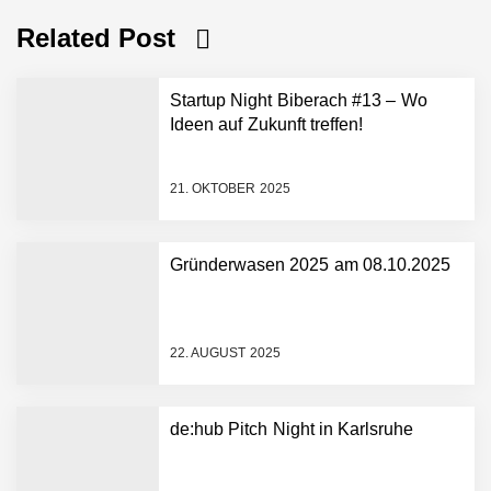
Related Post
Startup Night Biberach #13 – Wo
Ideen auf Zukunft treffen!
21. OKTOBER 2025
Gründerwasen 2025 am 08.10.2025
NEURA Robotics gibt
Rekordfinanzierung von
bis zu 1,4 Milliarden US-
22. AUGUST 2025
Dollar bekannt, um den
Aufbau der weltweit
führenden Physical-AI-
Plattform zu beschleunigen
de:hub Pitch Night in Karlsruhe
NEURA Robotics und
Amazon Web Services
starten strategische