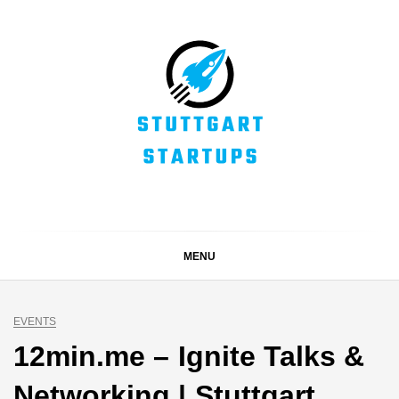
Skip
to
content
STUTTGART
Alles rund um die Startupszene bei uns in Stuttgart und
ganz Baden-Württemberg
STARTUPS
MENU
EVENTS
12min.me – Ignite Talks &
Networking | Stuttgart