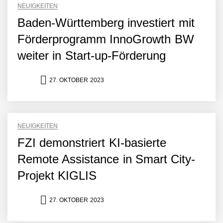
Dollar bekannt, um den
NEUIGKEITEN
Aufbau der weltweit
Baden-Württemberg investiert mit
führenden Physical-AI-
Plattform zu beschleunigen
Förderprogramm InnoGrowth BW
NEURA Robotics und
Amazon Web Services
weiter in Start-up-Förderung
starten strategische
Partnerschaft, um Physical
AI breit auszurollen
27. OKTOBER 2023
NEURA Robotics feiert
Bundesliga-Premiere:
Humanoider Roboter bringt
Hightech ins Stadion
NEUIGKEITEN
Simulationsdienstleistung in
Minuten statt Wochen:
FZI demonstriert KI-basierte
FiniteNow ermöglicht
sofortige
Remote Assistance in Smart City-
Angebotskalkulation für
Projekt KIGLIS
schnellere
Entwicklungsprozesse
Pyck im Employer Portrait
27. OKTOBER 2023