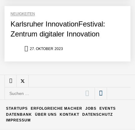
Matthias Nagel von Pyck
NEUIGKEITEN
Karlsruher InnovationFestival:
Maximilian Mack von Pyck
Zentrum digitaler Innovation
27. OKTOBER 2023
Daniel Jarr von Pyck
Mit Pyck zur nächsten
Generation von Warehouse
Software – flexibel, offen,
Suchen
unabhängig
nach:
ELOPRINT im Employer
Portrait
STARTUPS
ERFOLGREICHE MACHER
JOBS
EVENTS
DATENBANK
ÜBER UNS
KONTAKT
DATENSCHUTZ
IMPRESSUM
Georg Pröpper von
ELOPRINT