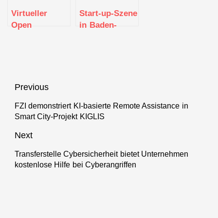
BW gestartet
Virtueller
Start-up-Szene
Open
in Baden-
Innovation
Württemberg
Kongress
wächst
Baden-
kontinuierlich
Württemberg
2021:
Beitragsnavigation
Previous
„Zusammen –
zielgerichtet –
FZI demonstriert KI-basierte Remote Assistance in
Previous
Smart City-Projekt KIGLIS
zukunftsorientiert
post:
Next
Transferstelle Cybersicherheit bietet Unternehmen
Next
kostenlose Hilfe bei Cyberangriffen
post: