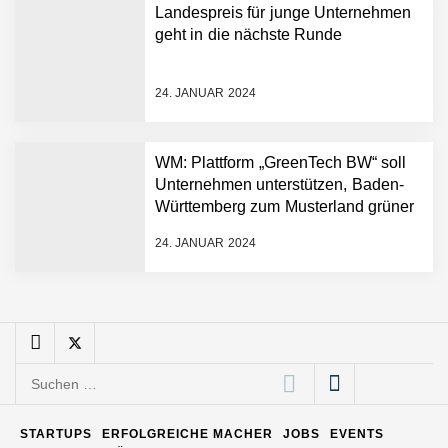
Landespreis für junge Unternehmen
Entwicklungsprozesse
Pyck im Employer Portrait
geht in die nächste Runde
24. JANUAR 2024
Matthias Nagel von Pyck
WM: Plattform „GreenTech BW“ soll
Unternehmen unterstützen, Baden-
Maximilian Mack von Pyck
Württemberg zum Musterland grüner
Technologien zu machen
24. JANUAR 2024
Daniel Jarr von Pyck
Mit Pyck zur nächsten
Generation von Warehouse
Suchen
Software – flexibel, offen,
nach:
unabhängig
ELOPRINT im Employer
STARTUPS
ERFOLGREICHE MACHER
JOBS
EVENTS