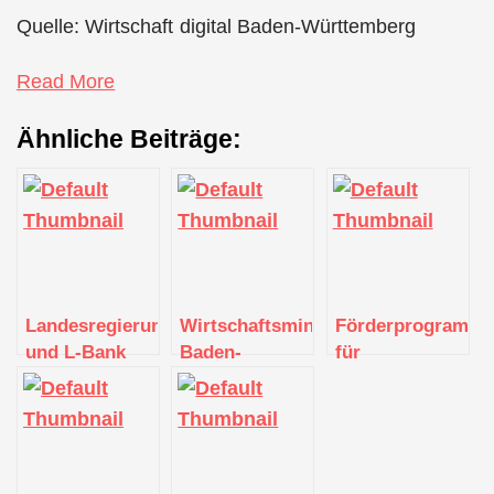
Quelle: Wirtschaft digital Baden-Württemberg
Read More
Ähnliche Beiträge:
Landesregierung
Wirtschaftsministerium
Förderprogramm
und L-Bank
Baden-
für
weiten Start-
Württemberg
aussichtsreiche
up-Förderung
fördert zehn
Gründungen
aus / Neues
Projekte zur
geht weiter
Förderprogramm
klimaneutralen
InnoGrowth
Produktion