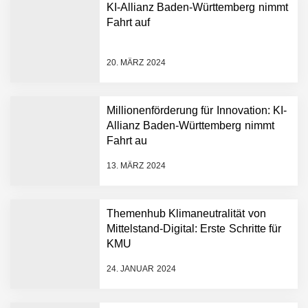
KI-Allianz Baden-Württemberg nimmt
Fahrt auf
NEURA Robotics gibt
Rekordfinanzierung von
bis zu 1,4 Milliarden US-
20. MÄRZ 2024
Dollar bekannt, um den
Aufbau der weltweit
führenden Physical-AI-
Plattform zu beschleunigen
Millionenförderung für Innovation: KI-
NEURA Robotics und
Allianz Baden-Württemberg nimmt
Amazon Web Services
Fahrt au
starten strategische
Partnerschaft, um Physical
13. MÄRZ 2024
AI breit auszurollen
NEURA Robotics feiert
Bundesliga-Premiere:
Humanoider Roboter bringt
Themenhub Klimaneutralität von
Hightech ins Stadion
Mittelstand-Digital: Erste Schritte für
Simulationsdienstleistung in
KMU
Minuten statt Wochen:
FiniteNow ermöglicht
24. JANUAR 2024
sofortige
Angebotskalkulation für
schnellere