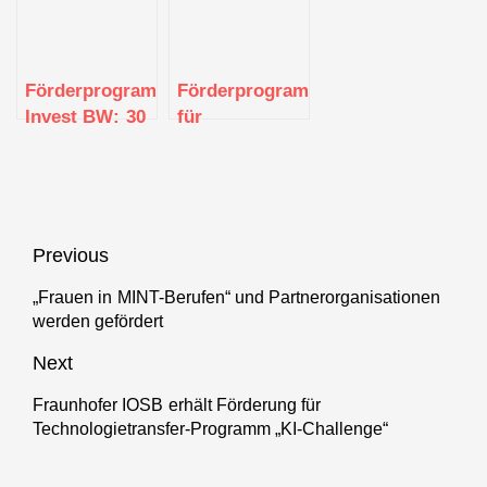
Unternehmen
für junge
13. Mal den
gestartet
Unternehmen
Landespreis
aus
für junge
Förderprogramm
Förderprogramm
Unternehmen
Invest BW: 30
für
aus
Millionen Euro
aussichtsreiche
für den
Gründungen
Klimaschutz
geht weiter
Beitragsnavigation
Previous
„Frauen in MINT-Berufen“ und Partnerorganisationen
Previous
werden gefördert
post:
Next
Fraunhofer IOSB erhält Förderung für
Next
Technologietransfer-Programm „KI-Challenge“
post: