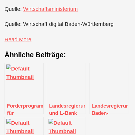
Quelle:
Wirtschaftsministerium
Quelle: Wirtschaft digital Baden-Württemberg
Read More
Ähnliche Beiträge:
Förderprogramm
Landesregierung
Landesregierung
für
und L-Bank
Baden-
Personalentwicklung
schreiben zum
Württemberg
von kleinen
14. Mal den
und L-Bank
und mittleren
Landespreis
schreiben zum