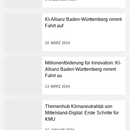
KI-Allianz Baden-Württemberg nimmt
Fahrt auf
NEURA Robotics gibt
Rekordfinanzierung von
bis zu 1,4 Milliarden US-
20. MÄRZ 2024
Dollar bekannt, um den
Aufbau der weltweit
führenden Physical-AI-
Plattform zu beschleunigen
Millionenförderung für Innovation: KI-
NEURA Robotics und
Allianz Baden-Württemberg nimmt
Amazon Web Services
Fahrt au
starten strategische
Partnerschaft, um Physical
13. MÄRZ 2024
AI breit auszurollen
NEURA Robotics feiert
Bundesliga-Premiere:
Humanoider Roboter bringt
Themenhub Klimaneutralität von
Hightech ins Stadion
Mittelstand-Digital: Erste Schritte für
Simulationsdienstleistung in
KMU
Minuten statt Wochen:
FiniteNow ermöglicht
24. JANUAR 2024