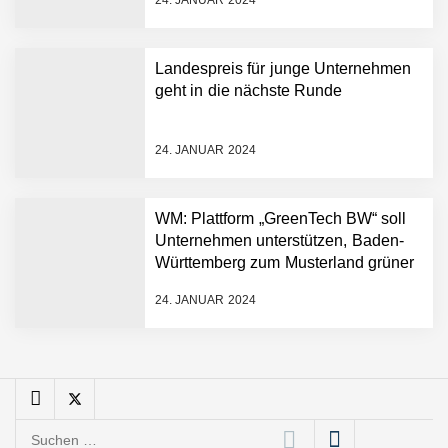
sofortige
Angebotskalkulation für
schnellere
Landespreis für junge Unternehmen
Entwicklungsprozesse
Pyck im Employer Portrait
geht in die nächste Runde
24. JANUAR 2024
Matthias Nagel von Pyck
WM: Plattform „GreenTech BW“ soll
Unternehmen unterstützen, Baden-
Maximilian Mack von Pyck
Württemberg zum Musterland grüner
Technologien zu machen
24. JANUAR 2024
Daniel Jarr von Pyck
Mit Pyck zur nächsten
Generation von Warehouse
Suchen
Software – flexibel, offen,