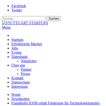
Skip
Facebook
to
Twitter
content
Suchen
nach:
Menu
STUTTGART STARTUPS
Alles rund um die Startupszene bei uns in Stuttgart und ganz Baden-
Württemberg
Startups
Erfolgreiche Macher
Jobs
Events
Datenbank
Nützliches
Über uns
Partner
Presse
Kontakt
Datenschutz
Impressum
Home
Neuigkeiten
Fraunhofer IOSB erhält Förderung für Technologietransfer-