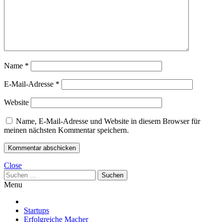
Name
*
E-Mail-Adresse
*
Website
Name, E-Mail-Adresse und Website in diesem Browser für
meinen nächsten Kommentar speichern.
Close
Suchen
nach:
Menu
Startups
Erfolgreiche Macher