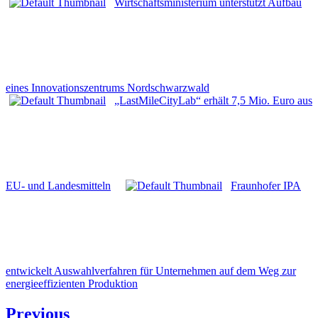
Wirtschaftsministerium unterstützt Aufbau
eines Innovationszentrums Nordschwarzwald
„LastMileCityLab“ erhält 7,5 Mio. Euro aus
EU- und Landesmitteln
Fraunhofer IPA
entwickelt Auswahlverfahren für Unternehmen auf dem Weg zur
energieeffizienten Produktion
Beitragsnavigation
Previous