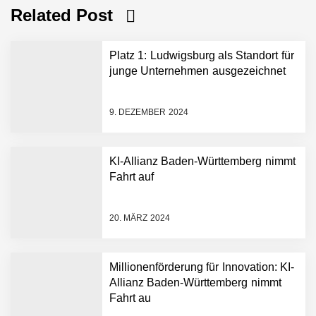
Related Post
Platz 1: Ludwigsburg als Standort für
junge Unternehmen ausgezeichnet
9. DEZEMBER 2024
KI-Allianz Baden-Württemberg nimmt
Fahrt auf
NEURA Robotics gibt
Rekordfinanzierung von
bis zu 1,4 Milliarden US-
20. MÄRZ 2024
Dollar bekannt, um den
Aufbau der weltweit
führenden Physical-AI-
Plattform zu beschleunigen
Millionenförderung für Innovation: KI-
NEURA Robotics und
Allianz Baden-Württemberg nimmt
Amazon Web Services
Fahrt au
starten strategische
Partnerschaft, um Physical