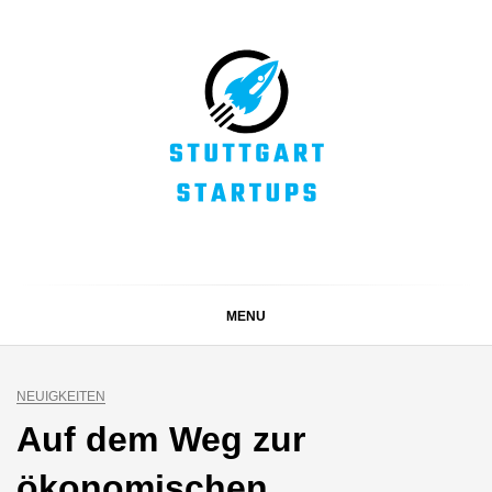
Skip
to
content
STUTTGART
Alles rund um die Startupszene bei uns in Stuttgart und
ganz Baden-Württemberg
STARTUPS
MENU
NEUIGKEITEN
Auf dem Weg zur
ökonomischen