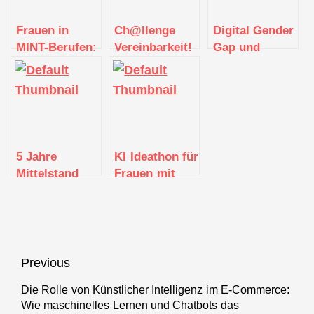
Frauen in
Ch@llenge
Digital Gender
MINT-Berufen:
Vereinbarkeit!
Gap und
Bilanzgespräch
– die 17.
Frauen als
des
Frauen
Gründungsvorbild
landesweiten
Wirtschaftstage
in der IT
Bündnisses
2021
5 Jahre
KI Ideathon für
Mittelstand
Frauen mit
4.0-
gemeinwohlorientierten
Kompetenzzentrum
Ideen
“Textil
vernetzt”:
Bestandsaufnahme
Beitragsnavigation
Previous
mit Ausblick
Die Rolle von Künstlicher Intelligenz im E-Commerce:
Previous
Wie maschinelles Lernen und Chatbots das
post: