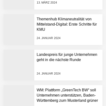
13. MÄRZ 2024
AI breit auszurollen
NEURA Robotics feiert
Bundesliga-Premiere:
Humanoider Roboter bringt
Themenhub Klimaneutralität von
Hightech ins Stadion
Mittelstand-Digital: Erste Schritte für
Simulationsdienstleistung in
KMU
Minuten statt Wochen:
FiniteNow ermöglicht
24. JANUAR 2024
sofortige
Angebotskalkulation für
schnellere
Landespreis für junge Unternehmen
Entwicklungsprozesse
Pyck im Employer Portrait
geht in die nächste Runde
24. JANUAR 2024
Matthias Nagel von Pyck
WM: Plattform „GreenTech BW“ soll
Unternehmen unterstützen, Baden-
Maximilian Mack von Pyck
Württemberg zum Musterland grüner
Technologien zu machen