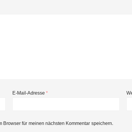
E-Mail-Adresse
*
We
ng von bis zu 1,4 Milliarden US-Dollar bekannt, um den Aufbau der we
m Browser für meinen nächsten Kommentar speichern.
ces starten strategische Partnerschaft, um Physical AI breit auszur