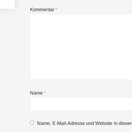
Kommentar
*
Name
*
NEURA Robotics gibt Rekordfinanzieru
beschleunigen
Name, E-Mail-Adresse und Website in diese
NEURA Robotics und Amazon Web Servi