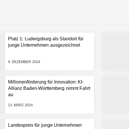
emiere: Humanoider Roboter bringt Hightech ins Stadion
Platz 1: Ludwigsburg als Standort für
 statt Wochen: FiniteNow ermöglicht sofortige Angebotskalkulation für
junge Unternehmen ausgezeichnet
9. DEZEMBER 2024
Millionenförderung für Innovation: KI-
Allianz Baden-Württemberg nimmt Fahrt
au
13. MÄRZ 2024
Landespreis für junge Unternehmen