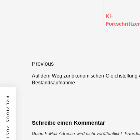
KI-
Fortschrittze
unterstützt
beim Einstieg
in KI und
Robotik
Beitragsnavigation
Previous
Auf dem Weg zur ökonomischen Gleichstellung 
Previous
Bestandsaufnahme
post:
PREVIOUS POST
Schreibe einen Kommentar
Deine E-Mail-Adresse wird nicht veröffentlicht.
Erforde