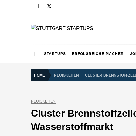
Skip
to
content
STUTTGART START
Alles rund um die Startupszene bei uns in Stuttgart
STARTUPS
ERFOLGREICHE MACHER
JO
HOME
NEUIGKEITEN
CLUSTER BRENNSTOFFZELL
NEUIGKEITEN
Cluster Brennstoffzel
Wasserstoffmarkt