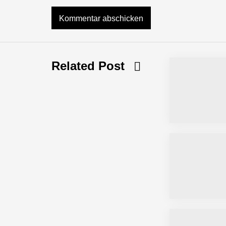
NEURA Robotics feiert Bundesliga-Pr
Related Post
Simulationsdienstleistung in Minuten
Pyck im Employer Portrait
Matthias Nagel von Pyck
Maximilian Mack von Pyck