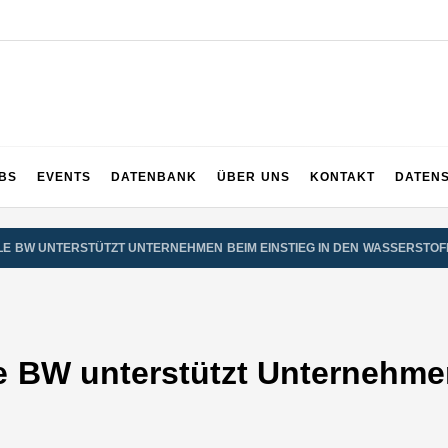
UPS
 und ganz Baden-Württemberg
BS
EVENTS
DATENBANK
ÜBER UNS
KONTAKT
DATEN
E BW UNTERSTÜTZT UNTERNEHMEN BEIM EINSTIEG IN DEN WASSERSTO
le BW unterstützt Unternehme