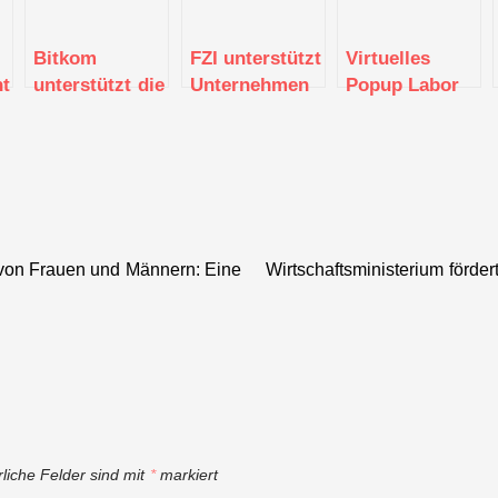
Bitkom
FZI unterstützt
Virtuelles
ntrum
unterstützt die
Unternehmen
Popup Labor
Entwicklung
mit
BW
digitaler
Vorgehensmodell
unterstützt
Prozesse
für KI-
kleine und
Engineering
mittlere
Unternehmen
auf dem Weg
von Frauen und Männern: Eine
Wirtschaftsministerium förde
in die digitale
Zukunft
rliche Felder sind mit
*
markiert