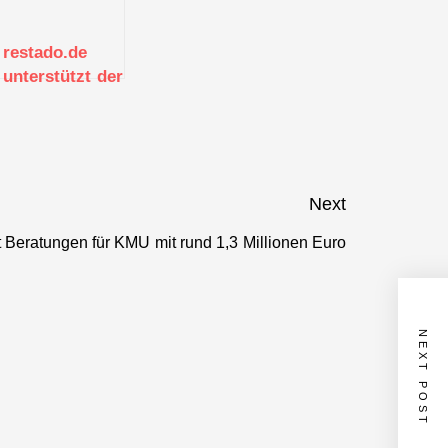
restado.de
unterstützt der
Baubranche
mit Plattform
beim Kampf
gegen
Lieferengpässe
Next
in der Corona
rt Beratungen für KMU mit rund 1,3 Millionen Euro
Krise
Next
post:
NEXT POST