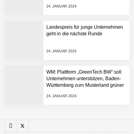
FiniteNow ermöglicht
24. JANUAR 2024
sofortige
Angebotskalkulation für
schnellere
Landespreis für junge Unternehmen
Entwicklungsprozesse
Pyck im Employer Portrait
geht in die nächste Runde
24. JANUAR 2024
Matthias Nagel von Pyck
WM: Plattform „GreenTech BW“ soll
Unternehmen unterstützen, Baden-
Maximilian Mack von Pyck
Württemberg zum Musterland grüner
Technologien zu machen
24. JANUAR 2024
Daniel Jarr von Pyck
Mit Pyck zur nächsten