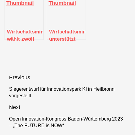
Nordschwarzwald
und DGBRT
Ticketing
Wirtschaftsministerium
Wirtschaftsministerium
wählt zwölf
unterstützt
regionale
Aufbau eines
Digital Hubs
Innovationszentrums
aus
Nordschwarzwald
Beitragsnavigation
Previous
Siegerentwurf für Innovationspark KI in Heilbronn
Previous
vorgestellt
post:
Next
Open Innovation-Kongress Baden-Württemberg 2023
Next
– „The FUTURE is NOW“
post: