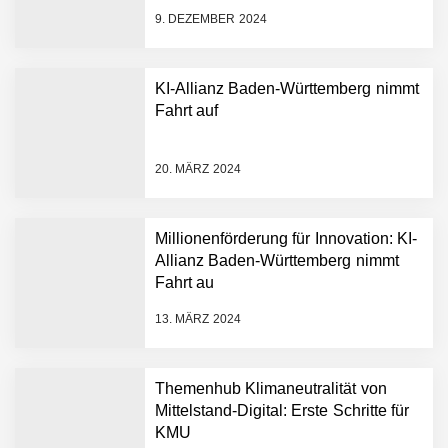
9. DEZEMBER 2024
KI-Allianz Baden-Württemberg nimmt
Fahrt auf
NEURA Robotics gibt
Rekordfinanzierung von
bis zu 1,4 Milliarden US-
20. MÄRZ 2024
Dollar bekannt, um den
Aufbau der weltweit
führenden Physical-AI-
Plattform zu beschleunigen
Millionenförderung für Innovation: KI-
NEURA Robotics und
Allianz Baden-Württemberg nimmt
Amazon Web Services
Fahrt au
starten strategische
Partnerschaft, um Physical
13. MÄRZ 2024
AI breit auszurollen
NEURA Robotics feiert
Bundesliga-Premiere:
Humanoider Roboter bringt
Themenhub Klimaneutralität von
Hightech ins Stadion
Mittelstand-Digital: Erste Schritte für
Simulationsdienstleistung in
KMU
Minuten statt Wochen: