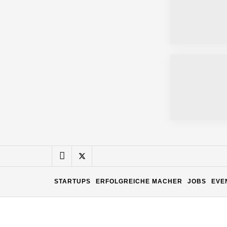
Maximilian Mack von Pyck
Daniel Jarr von Pyck
Mit Pyck zur nächsten Generation vo
ELOPRINT im Employer Portrait
STARTUPS
ERFOLGREICHE MACHER
JOBS
EVE
Georg Pröpper von ELOPRINT