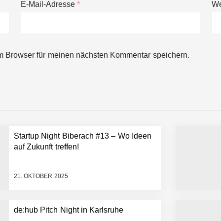
E-Mail-Adresse
*
We
ng von bis zu 1,4 Milliarden US-Dollar bekannt, um den Aufbau der we
m Browser für meinen nächsten Kommentar speichern.
ces starten strategische Partnerschaft, um Physical AI breit auszur
emiere: Humanoider Roboter bringt Hightech ins Stadion
Startup Night Biberach #13 – Wo Ideen
 statt Wochen: FiniteNow ermöglicht sofortige Angebotskalkulation für
auf Zukunft treffen!
21. OKTOBER 2025
de:hub Pitch Night in Karlsruhe