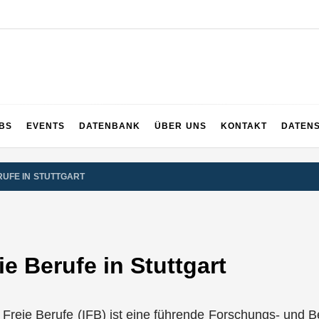
UPS
 und ganz Baden-Württemberg
BS
EVENTS
DATENBANK
ÜBER UNS
KONTAKT
DATEN
RUFE IN STUTTGART
ie Berufe in Stuttgart
ür Freie Berufe (IFB) ist eine führende Forschungs- und B