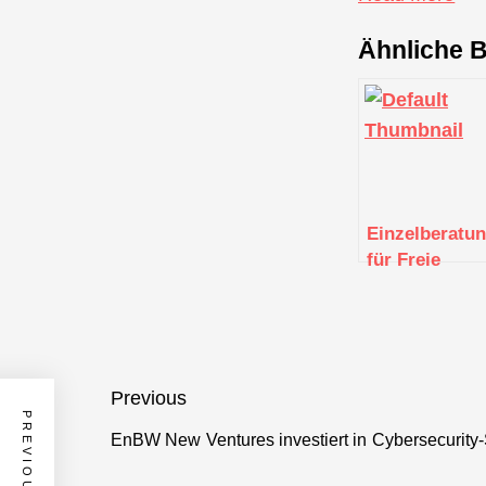
Ähnliche B
Einzelberatu
für Freie
Berufe in
Stuttgart
Beitragsnavigation
Previous
EnBW New Ventures investiert in Cybersecurity-
Previous
post: