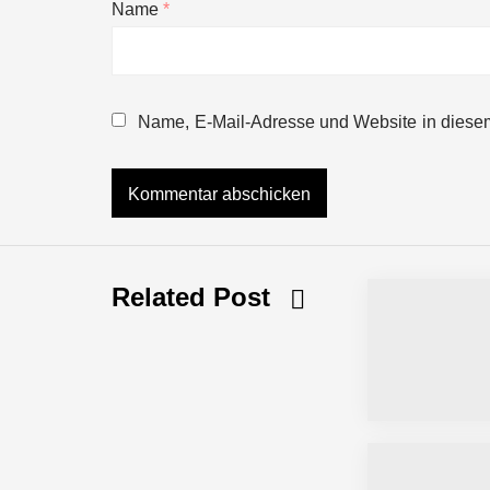
Name
*
NEURA Robotics gibt Rekordfinanzieru
beschleunigen
Name, E-Mail-Adresse und Website in diese
NEURA Robotics und Amazon Web Servi
NEURA Robotics feiert Bundesliga-Pr
Related Post
Simulationsdienstleistung in Minuten
Pyck im Employer Portrait
Matthias Nagel von Pyck