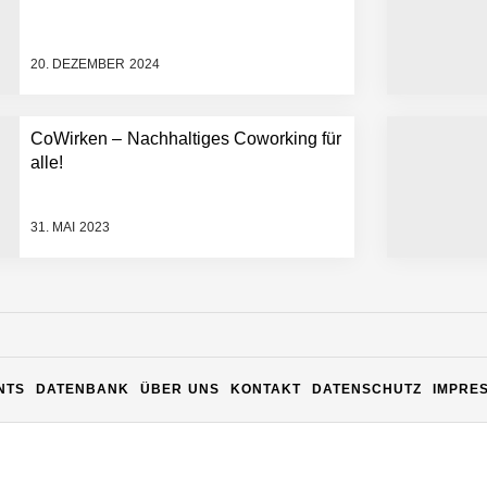
20. DEZEMBER 2024
CoWirken – Nachhaltiges Coworking für
alle!
31. MAI 2023
n Warehouse Software – flexibel, offen, unabhängig
NTS
DATENBANK
ÜBER UNS
KONTAKT
DATENSCHUTZ
IMPRE