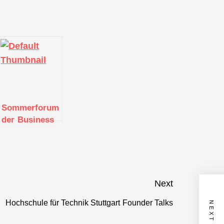
Sommerforum
der Business
Angels Region
Stuttgart e.V.
2021
Next
Hochschule für Technik Stuttgart Founder Talks
Next
post: