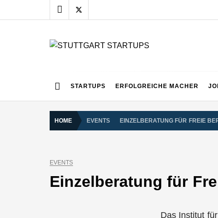
Skip
to
content
STUTTGART START
Alles rund um die Startupszene bei uns in Stuttgart
STARTUPS
ERFOLGREICHE MACHER
JO
HOME
EVENTS
EINZELBERATUNG FÜR FREIE BE
EVENTS
Einzelberatung für Fre
Das Institut f