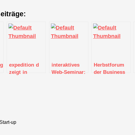
eiträge:
ng
expedition d
interaktives
Herbstforum
zeigt in
Web-Seminar:
der Business
Karlsruhe
Förderaufruf
Angels Region
digitale
von Invest BW
Stuttgart e.V.
Technologien
und Berufe
von morgen
Start-up