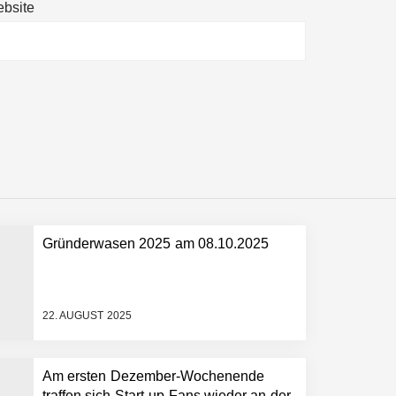
bsite
ltweit führenden Physical-AI-Plattform zu
ollen
Gründerwasen 2025 am 08.10.2025
 schnellere Entwicklungsprozesse
22. AUGUST 2025
Am ersten Dezember-Wochenende
traffen sich Start-up-Fans wieder an der