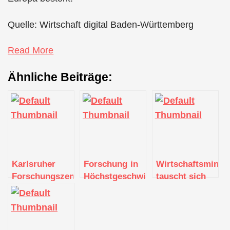
Quelle: Wirtschaft digital Baden-Württemberg
Read More
Ähnliche Beiträge:
Karlsruher
Forschung in
Wirtschaftsminist
Forschungszentrum
Höchstgeschwindigkeit:
tauscht sich
entwickelt
KIT stellt
mit
sicheren
Graphcore
Pharmaindustrie
Zugang zu
IPU-POD16
aus
Open-Source-
System zur