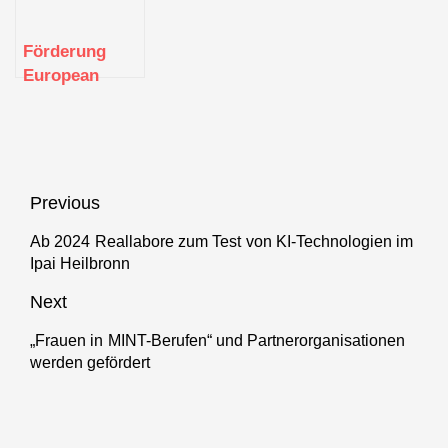
Crowd-Daten
Verfügung
Förderung
European
Digital
Innovation
Hubs
Beitragsnavigation
Previous
Ab 2024 Reallabore zum Test von KI-Technologien im
Previous
Ipai Heilbronn
post:
Next
„Frauen in MINT-Berufen“ und Partnerorganisationen
Next
werden gefördert
post: