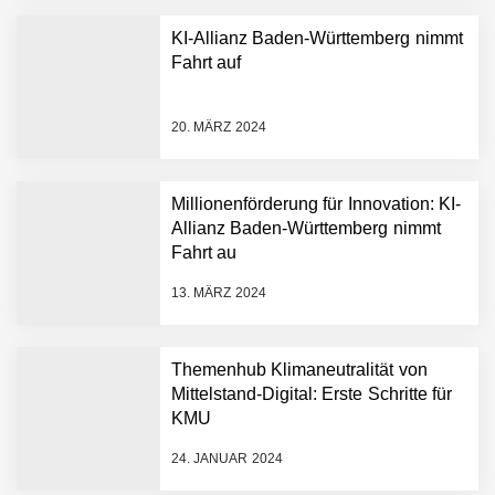
KI-Allianz Baden-Württemberg nimmt
Fahrt auf
NEURA Robotics gibt
Rekordfinanzierung von
bis zu 1,4 Milliarden US-
20. MÄRZ 2024
Dollar bekannt, um den
Aufbau der weltweit
führenden Physical-AI-
Plattform zu beschleunigen
Millionenförderung für Innovation: KI-
NEURA Robotics und
Allianz Baden-Württemberg nimmt
Amazon Web Services
Fahrt au
starten strategische
Partnerschaft, um Physical
13. MÄRZ 2024
AI breit auszurollen
NEURA Robotics feiert
Bundesliga-Premiere:
Humanoider Roboter bringt
Themenhub Klimaneutralität von
Hightech ins Stadion
Mittelstand-Digital: Erste Schritte für
Simulationsdienstleistung in
KMU
Minuten statt Wochen:
FiniteNow ermöglicht
24. JANUAR 2024
sofortige
Angebotskalkulation für