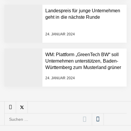
schnellere
Landespreis für junge Unternehmen
Entwicklungsprozesse
Pyck im Employer Portrait
geht in die nächste Runde
24. JANUAR 2024
Matthias Nagel von Pyck
WM: Plattform „GreenTech BW“ soll
Unternehmen unterstützen, Baden-
Maximilian Mack von Pyck
Württemberg zum Musterland grüner
Technologien zu machen
24. JANUAR 2024
Daniel Jarr von Pyck
Mit Pyck zur nächsten
Generation von Warehouse
Suchen
Software – flexibel, offen,
nach:
unabhängig