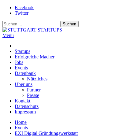
Skip
Facebook
to
Twitter
content
Suchen
nach:
Menu
STUTTGART STARTUPS
Alles rund um die Startupszene bei uns in Stuttgart und ganz Baden-
Württemberg
Startups
Erfolgreiche Macher
Jobs
Events
Datenbank
Nützliches
Über uns
Partner
Presse
Kontakt
Datenschutz
Impressum
Home
Events
EXI Digital Gründungswerkstatt