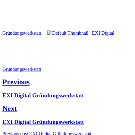
Gründungswerkstatt
EXI Digital
Gründungswerkstatt
Beitragsnavigation
Previous
Previous
EXI Digital Gründungswerkstatt
post:
Next
Next
EXI Digital Gründungswerkstatt
post:
Previous post
EXI Digital Gründungswerkstatt