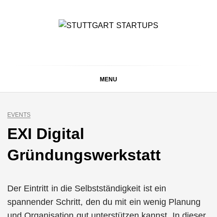
Skip
to
content
STUTTGART
Alles rund um die Startupszene bei uns in Stuttgart und
ganz Baden-Württemberg
STARTUPS
MENU
EVENTS
EXI Digital
Gründungswerkstatt
Der Eintritt in die Selbstständigkeit ist ein
spannender Schritt, den du mit ein wenig Planung
und Organisation gut unterstützen kannst. In dieser