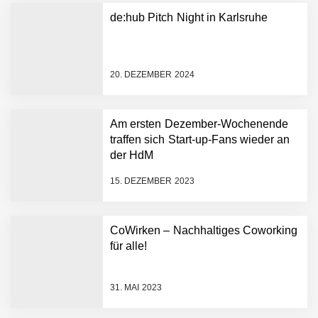
Plattform zu beschleunigen
de:hub Pitch Night in Karlsruhe
NEURA Robotics und
Amazon Web Services
starten strategische
Partnerschaft, um Physical
20. DEZEMBER 2024
AI breit auszurollen
NEURA Robotics feiert
Bundesliga-Premiere:
Humanoider Roboter bringt
Am ersten Dezember-Wochenende
Hightech ins Stadion
traffen sich Start-up-Fans wieder an
Simulationsdienstleistung in
der HdM
Minuten statt Wochen:
FiniteNow ermöglicht
15. DEZEMBER 2023
sofortige
Angebotskalkulation für
schnellere
CoWirken – Nachhaltiges Coworking
Entwicklungsprozesse
Pyck im Employer Portrait
für alle!
31. MAI 2023
Matthias Nagel von Pyck