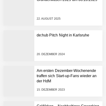
NEURA Robotics gibt
Rekordfinanzierung von
bis zu 1,4 Milliarden US-
22. AUGUST 2025
Dollar bekannt, um den
Aufbau der weltweit
führenden Physical-AI-
Plattform zu beschleunigen
de:hub Pitch Night in Karlsruhe
NEURA Robotics und
Amazon Web Services
starten strategische
Partnerschaft, um Physical
20. DEZEMBER 2024
AI breit auszurollen
NEURA Robotics feiert
Bundesliga-Premiere:
Humanoider Roboter bringt
Am ersten Dezember-Wochenende
Hightech ins Stadion
traffen sich Start-up-Fans wieder an
Simulationsdienstleistung in
der HdM
Minuten statt Wochen:
FiniteNow ermöglicht
15. DEZEMBER 2023
sofortige
Angebotskalkulation für
schnellere