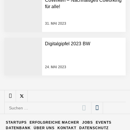
CoWirken – Nachhaltiges Coworking
Entwicklungsprozesse
Pyck im Employer Portrait
für alle!
31. MAI 2023
Matthias Nagel von Pyck
Digitalgipfel 2023 BW
Maximilian Mack von Pyck
24. MAI 2023
Daniel Jarr von Pyck
Mit Pyck zur nächsten
Generation von Warehouse
Suchen
Software – flexibel, offen,
nach:
unabhängig
ELOPRINT im Employer
STARTUPS
ERFOLGREICHE MACHER
JOBS
EVENTS
Portrait
DATENBANK
ÜBER UNS
KONTAKT
DATENSCHUTZ