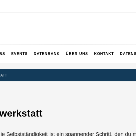
UPS
 und ganz Baden-Württemberg
BS
EVENTS
DATENBANK
ÜBER UNS
KONTAKT
DATEN
TATT
werkstatt
n die Selbstständigkeit ist ein spannender Schritt, den d