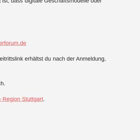
ist, dass digitale Geschäftsmodelle oder
rforum.de
itrittslink erhältst du nach der Anmeldung,
ch.
p Region Stuttgart
.