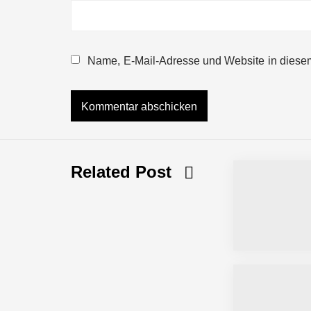
NEURA Robotics gibt Rekordfinanzieru
beschleunigen
Name, E-Mail-Adresse und Website in diese
NEURA Robotics und Amazon Web Servi
NEURA Robotics feiert Bundesliga-Pr
Related Post
Simulationsdienstleistung in Minuten
Pyck im Employer Portrait
Matthias Nagel von Pyck