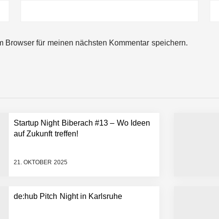
ng von bis zu 1,4 Milliarden US-Dollar bekannt, um den Aufbau der we
m Browser für meinen nächsten Kommentar speichern.
ces starten strategische Partnerschaft, um Physical AI breit auszur
emiere: Humanoider Roboter bringt Hightech ins Stadion
Startup Night Biberach #13 – Wo Ideen
 statt Wochen: FiniteNow ermöglicht sofortige Angebotskalkulation für
auf Zukunft treffen!
21. OKTOBER 2025
de:hub Pitch Night in Karlsruhe