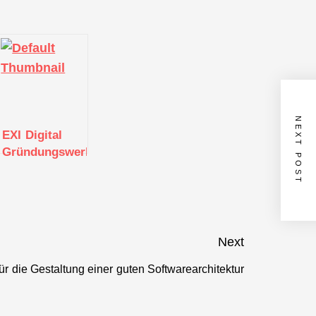
NEXT POST
EXI Digital
att
Gründungswerkstatt
Next
für die Gestaltung einer guten Softwarearchitektur
Next
post: