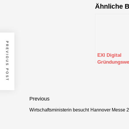
Ähnliche B
PREVIOUS POST
EXI Digital
Gründungswer
Beitragsnavigation
Previous
Wirtschaftsministerin besucht Hannover Messe
Previous
post: