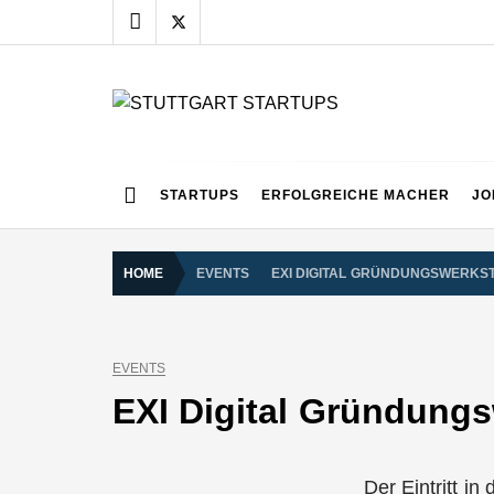
Skip
to
content
STUTTGART START
Alles rund um die Startupszene bei uns in Stuttgart
STARTUPS
ERFOLGREICHE MACHER
JO
HOME
EVENTS
EXI DIGITAL GRÜNDUNGSWERKS
EVENTS
EXI Digital Gründungs
Der Eintritt i