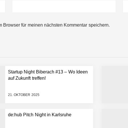
ng von bis zu 1,4 Milliarden US-Dollar bekannt, um den Aufbau der we
m Browser für meinen nächsten Kommentar speichern.
ces starten strategische Partnerschaft, um Physical AI breit auszur
emiere: Humanoider Roboter bringt Hightech ins Stadion
Startup Night Biberach #13 – Wo Ideen
 statt Wochen: FiniteNow ermöglicht sofortige Angebotskalkulation für
auf Zukunft treffen!
21. OKTOBER 2025
de:hub Pitch Night in Karlsruhe