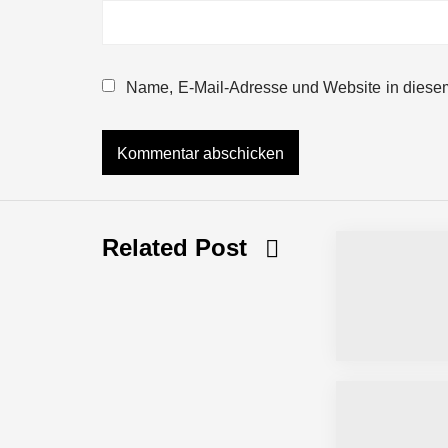
NEURA Robotics gibt Rekordfinanzieru
beschleunigen
Name, E-Mail-Adresse und Website in diese
NEURA Robotics und Amazon Web Servi
NEURA Robotics feiert Bundesliga-Pr
Related Post
Simulationsdienstleistung in Minuten
Pyck im Employer Portrait
Matthias Nagel von Pyck