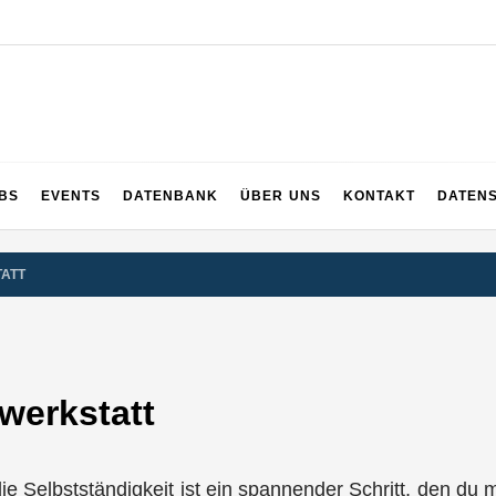
UPS
 und ganz Baden-Württemberg
BS
EVENTS
DATENBANK
ÜBER UNS
KONTAKT
DATEN
TATT
werkstatt
n die Selbstständigkeit ist ein spannender Schritt, den d