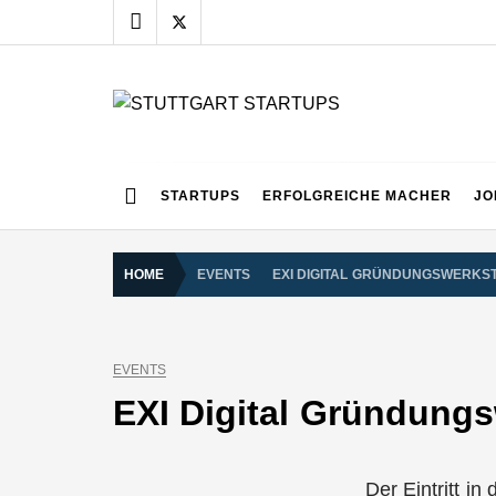
Skip
to
content
STUTTGART START
Alles rund um die Startupszene bei uns in Stuttgart
STARTUPS
ERFOLGREICHE MACHER
JO
HOME
EVENTS
EXI DIGITAL GRÜNDUNGSWERKS
EVENTS
EXI Digital Gründungs
Der Eintritt i