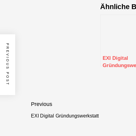
Ähnliche B
PREVIOUS POST
EXI Digital
Gründungswer
Beitragsnavigation
Previous
EXI Digital Gründungswerkstatt
Previous
post: