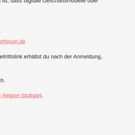
ist, dass digitale Geschäftsmodelle oder
rforum.de
itrittslink erhältst du nach der Anmeldung,
ch.
p Region Stuttgart
.