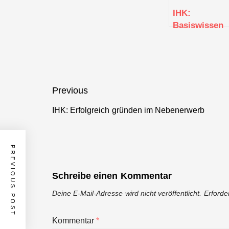
IHK:
Basiswissen
Existenzgrün
Beitragsnavigation
Previous
IHK: Erfolgreich gründen im Nebenerwerb
Previous
post:
PREVIOUS POST
Schreibe einen Kommentar
Deine E-Mail-Adresse wird nicht veröffentlicht.
Erforde
Kommentar
*