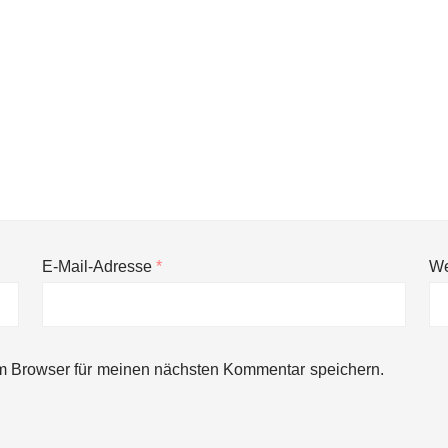
E-Mail-Adresse
*
We
ng von bis zu 1,4 Milliarden US-Dollar bekannt, um den Aufbau der we
m Browser für meinen nächsten Kommentar speichern.
ces starten strategische Partnerschaft, um Physical AI breit auszur