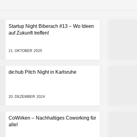
emiere: Humanoider Roboter bringt Hightech ins Stadion
Startup Night Biberach #13 – Wo Ideen
 statt Wochen: FiniteNow ermöglicht sofortige Angebotskalkulation für
auf Zukunft treffen!
21. OKTOBER 2025
de:hub Pitch Night in Karlsruhe
20. DEZEMBER 2024
CoWirken – Nachhaltiges Coworking für
alle!