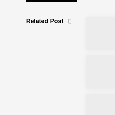
NEURA Robotics feiert Bundesliga-Pr
Related Post
Simulationsdienstleistung in Minuten
Pyck im Employer Portrait
Matthias Nagel von Pyck
Maximilian Mack von Pyck
Daniel Jarr von Pyck