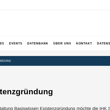
UPS
 und ganz Baden-Württemberg
BS
EVENTS
DATENBANK
ÜBER UNS
KONTAKT
DATEN
ÜNDUNG
stenzgründung
taltung Basiswissen Existenzgründung möchte die IHK S