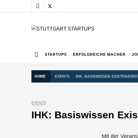
Skip
to
content
STUTTGART START
Alles rund um die Startupszene bei uns in Stuttgart
STARTUPS
ERFOLGREICHE MACHER
JO
HOME
EVENTS
IHK: BASISWISSEN EXISTENZGR
EVENTS
IHK: Basiswissen Exi
Mit der Verans