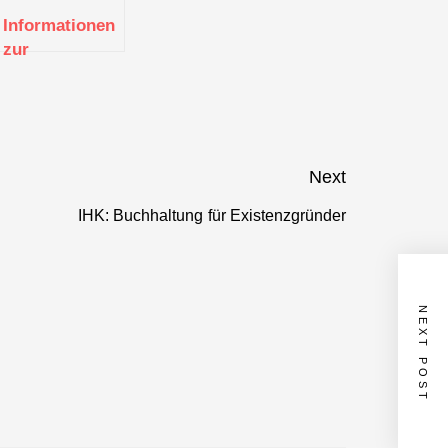
Informationen
zur
g
Existenzgründung
(Stuttgart)
Next
IHK: Buchhaltung für Existenzgründer
Next
post:
NEXT POST