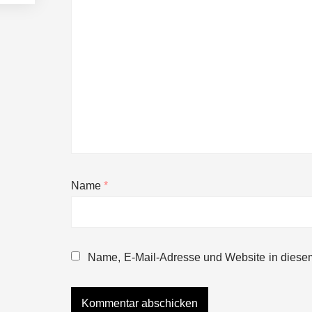
Name
*
NEURA Robotics gibt Rekordfinanzieru
beschleunigen
Name, E-Mail-Adresse und Website in diese
NEURA Robotics und Amazon Web Servi