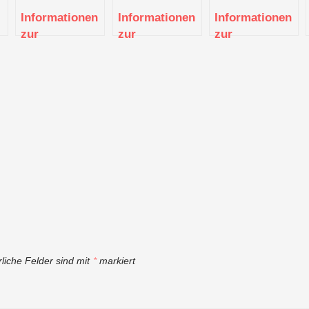
Informationen
Informationen
Informationen
zur
zur
zur
dung
Existenzgründung
Existenzgründung
Existenzgründun
(Stuttgart)
(Stuttgart)
(Stuttgart)
rliche Felder sind mit
*
markiert