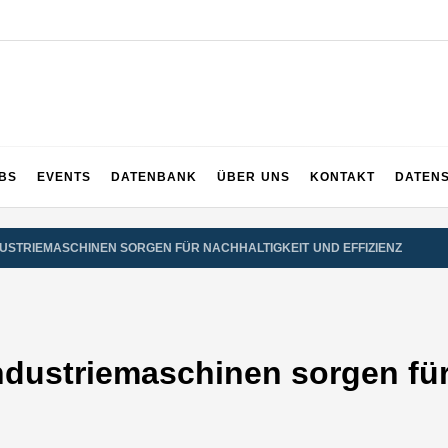
UPS
 und ganz Baden-Württemberg
BS
EVENTS
DATENBANK
ÜBER UNS
KONTAKT
DATEN
DUSTRIEMASCHINEN SORGEN FÜR NACHHALTIGKEIT UND EFFIZIENZ
ndustriemaschinen sorgen für