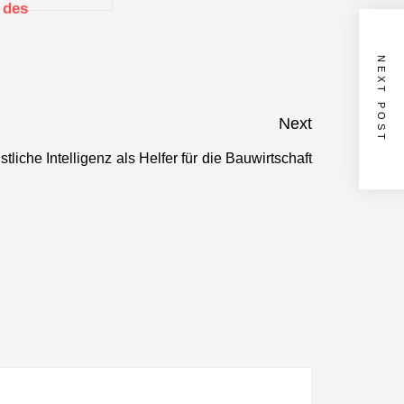
des
Mittelstand
4.0-
NEXT POST
Kompetenzzentrum
Textil vernetzt
Next
tliche Intelligenz als Helfer für die Bauwirtschaft
Next
post: