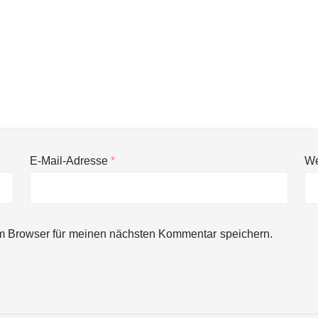
E-Mail-Adresse
*
We
ng von bis zu 1,4 Milliarden US-Dollar bekannt, um den Aufbau der we
m Browser für meinen nächsten Kommentar speichern.
ces starten strategische Partnerschaft, um Physical AI breit auszur
emiere: Humanoider Roboter bringt Hightech ins Stadion