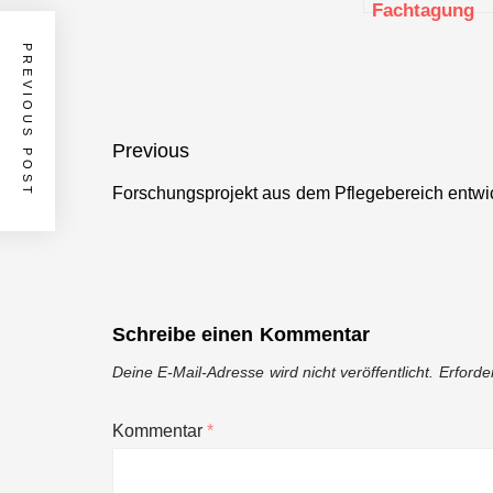
Fachtagung
des
PREVIOUS POST
Mittelstand
4.0-
Kompetenzze
„Textil
Beitragsnavigation
Previous
vernetzt“
Forschungsprojekt aus dem Pflegebereich entwic
Previous
post:
Schreibe einen Kommentar
Deine E-Mail-Adresse wird nicht veröffentlicht.
Erforde
Kommentar
*