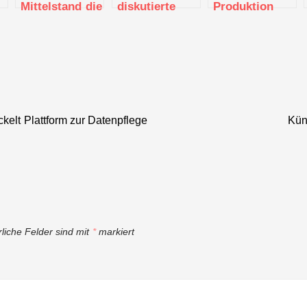
Mittelstand die
diskutierte
Produktion
Digitalisierung
Nachhaltigkeit
dank
für mehr
in der
Datenaustausch:
Nachhaltigkeit
Lieferkette
Textil vernetzt
ntrum
nutzen
präsentiert
IIoT-
Demonstrator
kelt Plattform zur Datenpflege
Küns
rliche Felder sind mit
*
markiert