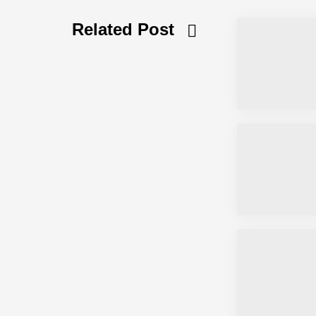
Related Post
Simulationsdienstleistung in Minuten
Pyck im Employer Portrait
Matthias Nagel von Pyck
Maximilian Mack von Pyck
Daniel Jarr von Pyck