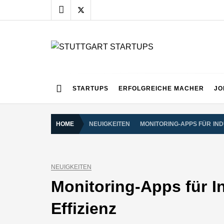
Skip
to
content
STUTTGART START
Alles rund um die Startupszene bei uns in Stuttgart
STARTUPS
ERFOLGREICHE MACHER
JO
HOME
NEUIGKEITEN
MONITORING-APPS FÜR IN
NEUIGKEITEN
Monitoring-Apps für I
Effizienz