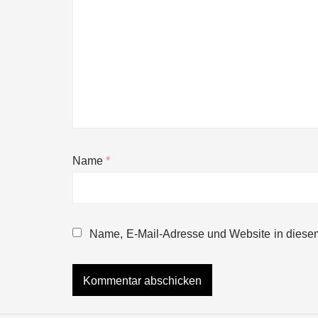
Name
*
NEURA Robotics gibt Rekordfinanzieru
beschleunigen
Name, E-Mail-Adresse und Website in diese
NEURA Robotics und Amazon Web Servi
NEURA Robotics feiert Bundesliga-Pr