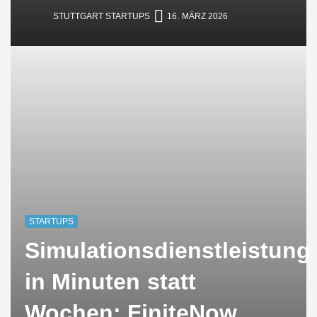
STUTTGART STARTUPS
16. MÄRZ 2026
STARTUPS
Simulationsdienstleistung
in Minuten statt
Wochen: FiniteNow