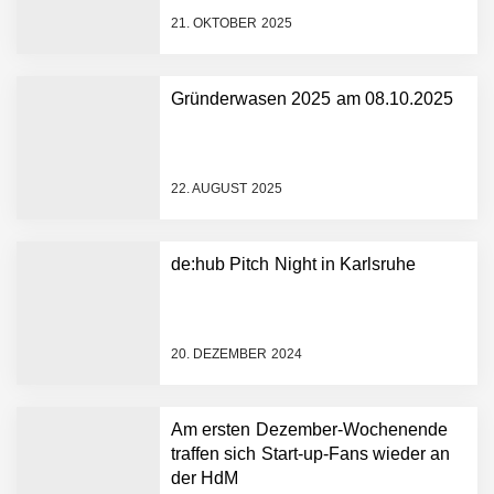
21. OKTOBER 2025
Gründerwasen 2025 am 08.10.2025
NEURA Robotics gibt
Rekordfinanzierung von
bis zu 1,4 Milliarden US-
22. AUGUST 2025
Dollar bekannt, um den
Aufbau der weltweit
führenden Physical-AI-
Plattform zu beschleunigen
de:hub Pitch Night in Karlsruhe
NEURA Robotics und
Amazon Web Services
starten strategische
Partnerschaft, um Physical
20. DEZEMBER 2024
AI breit auszurollen
NEURA Robotics feiert
Bundesliga-Premiere:
Humanoider Roboter bringt
Am ersten Dezember-Wochenende
Hightech ins Stadion
traffen sich Start-up-Fans wieder an
Simulationsdienstleistung in
der HdM
Minuten statt Wochen: