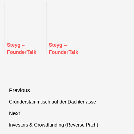
Januar 2020
Steyg –
Steyg –
FounderTalk
FounderTalk
Februar 2020
Oktober 2019
Beitragsnavigation
Previous
Gründerstammtisch auf der Dachterrasse
Previous
post:
Next
Investors & Crowdfunding (Reverse Pitch)
Next
post: