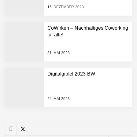
FiniteNow ermöglicht
15. DEZEMBER 2023
sofortige
Angebotskalkulation für
schnellere
CoWirken – Nachhaltiges Coworking
Entwicklungsprozesse
Pyck im Employer Portrait
für alle!
31. MAI 2023
Matthias Nagel von Pyck
Digitalgipfel 2023 BW
Maximilian Mack von Pyck
24. MAI 2023
Daniel Jarr von Pyck
Mit Pyck zur nächsten