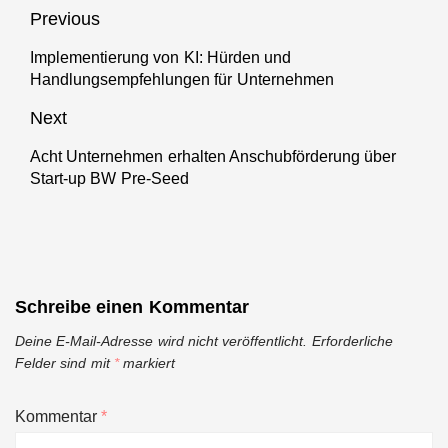
zur
Beitragsnavigation
Previous
energieeffizienten
Implementierung von KI: Hürden und
Produktion
Previous
Handlungsempfehlungen für Unternehmen
post:
Next
Acht Unternehmen erhalten Anschubförderung über
Next
Start-up BW Pre-Seed
post:
Schreibe einen Kommentar
Deine E-Mail-Adresse wird nicht veröffentlicht.
Erforderliche
Felder sind mit
*
markiert
Kommentar
*