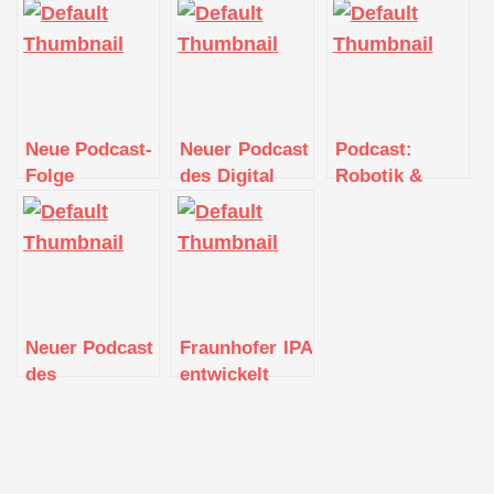
Neue Podcast-
Neuer Podcast
Podcast:
Folge
des Digital
Robotik &
„Vorgespult“
Hub
vollständige
beschäftigt
Nordschwarzwald
Digitalisierung
sich mit
Sensortechnik
Neuer Podcast
Fraunhofer IPA
des
entwickelt
Mittelstand
Auswahlverfahren
4.0-
für
Kompetenzzentrum
Unternehmen
Textil vernetzt
auf dem Weg