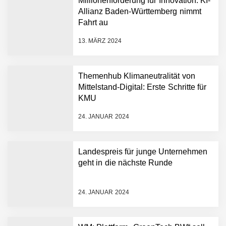
Millionenförderung für Innovation: KI-
NEURA Robotics und
Allianz Baden-Württemberg nimmt
Amazon Web Services
Fahrt au
starten strategische
Partnerschaft, um Physical
13. MÄRZ 2024
AI breit auszurollen
NEURA Robotics feiert
Bundesliga-Premiere:
Humanoider Roboter bringt
Themenhub Klimaneutralität von
Hightech ins Stadion
Mittelstand-Digital: Erste Schritte für
Simulationsdienstleistung in
KMU
Minuten statt Wochen:
FiniteNow ermöglicht
24. JANUAR 2024
sofortige
Angebotskalkulation für
schnellere
Landespreis für junge Unternehmen
Entwicklungsprozesse
Pyck im Employer Portrait
geht in die nächste Runde
24. JANUAR 2024
Matthias Nagel von Pyck