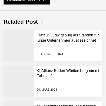
Related Post
Platz 1: Ludwigsburg als Standort für
junge Unternehmen ausgezeichnet
9. DEZEMBER 2024
KI-Allianz Baden-Württemberg nimmt
Fahrt auf
NEURA Robotics gibt
Rekordfinanzierung von
bis zu 1,4 Milliarden US-
20. MÄRZ 2024
Dollar bekannt, um den
Aufbau der weltweit
führenden Physical-AI-
Plattform zu beschleunigen