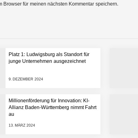
m Browser für meinen nächsten Kommentar speichern.
ces starten strategische Partnerschaft, um Physical AI breit auszur
emiere: Humanoider Roboter bringt Hightech ins Stadion
Platz 1: Ludwigsburg als Standort für
 statt Wochen: FiniteNow ermöglicht sofortige Angebotskalkulation für
junge Unternehmen ausgezeichnet
9. DEZEMBER 2024
Millionenförderung für Innovation: KI-
Allianz Baden-Württemberg nimmt Fahrt
au
13. MÄRZ 2024