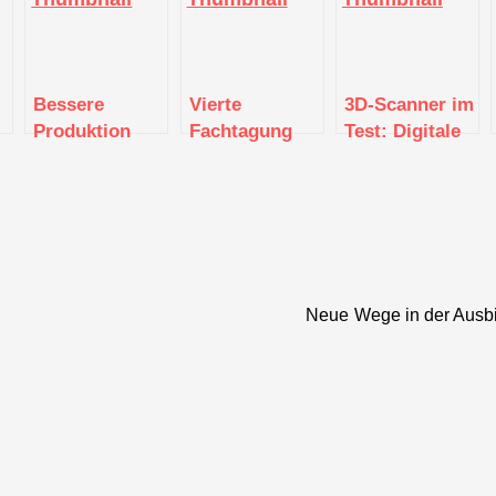
:
Bessere
Vierte
3D-Scanner im
Produktion
Fachtagung
Test: Digitale
teme
dank
des
Abbilder von
Datenaustausch:
Mittelstand
Maschinen als
zeuge
Textil vernetzt
4.0-
Mehrwert für
präsentiert
Kompetenzzentrum
Kunden
IIoT-
„Textil
Demonstrator
vernetzt“
Neue Wege in der Ausbil