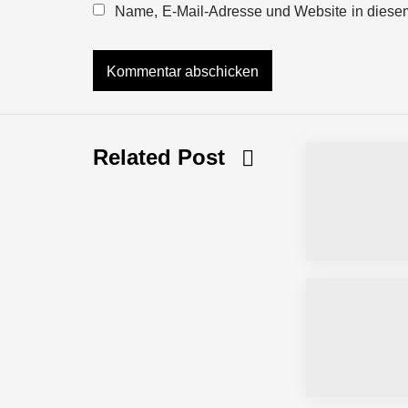
Name, E-Mail-Adresse und Website in diese
NEURA Robotics und Amazon Web Servi
NEURA Robotics feiert Bundesliga-Pr
Related Post
Simulationsdienstleistung in Minuten
Pyck im Employer Portrait
Matthias Nagel von Pyck
Maximilian Mack von Pyck