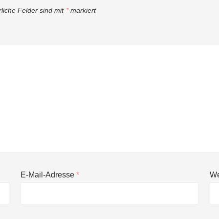
rliche Felder sind mit
*
markiert
E-Mail-Adresse
*
We
ng von bis zu 1,4 Milliarden US-Dollar bekannt, um den Aufbau der we