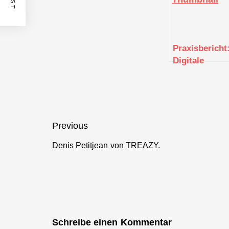
Praxisbericht
Digitale
Assistenzsys
für
Schneidwerk
Beitragsnavigation
Previous
Denis Petitjean von TREAZY.
Previous
post:
Schreibe einen Kommentar