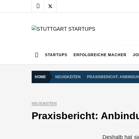
Skip
to
content
STUTTGART START
Alles rund um die Startupszene bei uns in Stuttgart
STARTUPS
ERFOLGREICHE MACHER
JO
HOME
NEUIGKEITEN
PRAXISBERICHT: ANBIND
NEUIGKEITEN
Praxisbericht: Anbin
Deshalb hat s