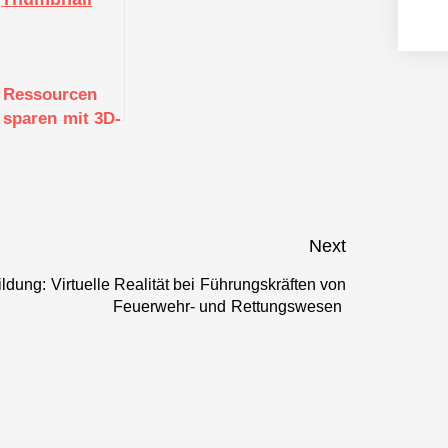
Ressourcen
sparen mit 3D-
Druck: Vom
Produktdesign
zur
Serienproduktion
Next
dung: Virtuelle Realität bei Führungskräften von
Next
Feuerwehr- und Rettungswesen
post: