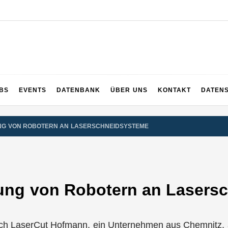
UPS
 und ganz Baden-Württemberg
BS
EVENTS
DATENBANK
ÜBER UNS
KONTAKT
DATEN
UNG VON ROBOTERN AN LASERSCHNEIDSYSTEME
dung von Robotern an Laser
ich LaserCut Hofmann, ein Unternehmen aus Chemnitz, 