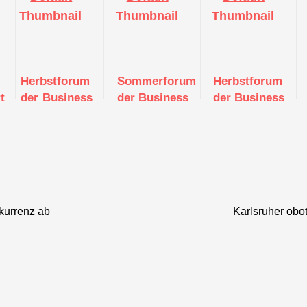
Herbstforum
Sommerforum
Herbstforum
t
der Business
der Business
der Business
Angels Region
Angels Region
Angels Region
Stuttgart e.V.
Stuttgart e.V.
Stuttgart e.V.
2021
2021
kurrenz ab
Karlsruher obo