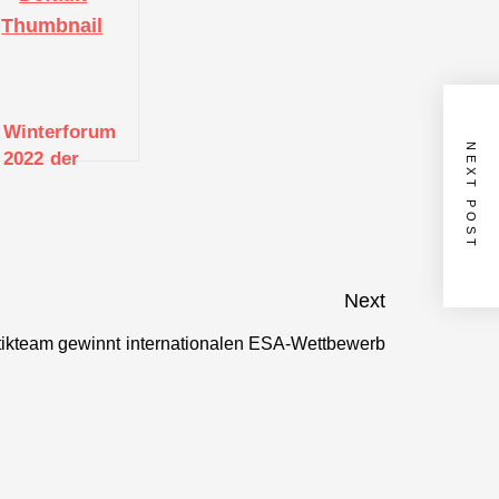
Winterforum
NEXT POST
2022 der
Business
Angels Region
Stuttgart e.V.
Next
tikteam gewinnt internationalen ESA-Wettbewerb
Next
post: