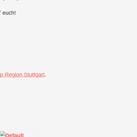
f euch!
up Region Stuttgart
.