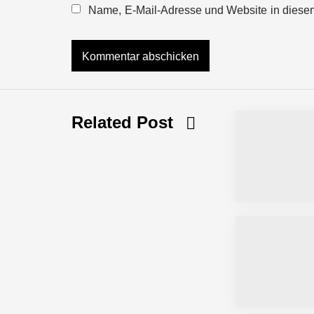
Name, E-Mail-Adresse und Website in diese
NEURA Robotics und Amazon Web Servi
NEURA Robotics feiert Bundesliga-Pr
Related Post
Simulationsdienstleistung in Minuten
Pyck im Employer Portrait
Matthias Nagel von Pyck
Maximilian Mack von Pyck