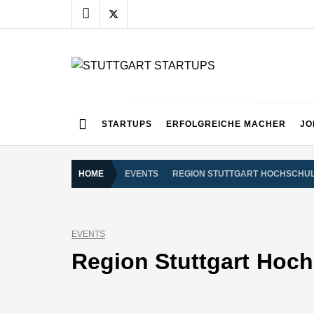
Skip
to
content
STUTTGART START
Alles rund um die Startupszene bei uns in Stuttgart
STARTUPS
ERFOLGREICHE MACHER
JO
HOME
EVENTS
REGION STUTTGART HOCHSCHUL
EVENTS
Region Stuttgart Hoch