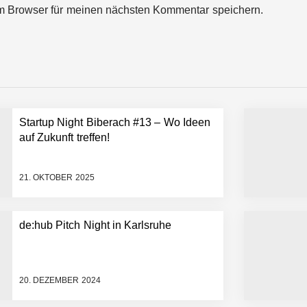
m Browser für meinen nächsten Kommentar speichern.
ces starten strategische Partnerschaft, um Physical AI breit auszur
emiere: Humanoider Roboter bringt Hightech ins Stadion
Startup Night Biberach #13 – Wo Ideen
 statt Wochen: FiniteNow ermöglicht sofortige Angebotskalkulation für
auf Zukunft treffen!
21. OKTOBER 2025
de:hub Pitch Night in Karlsruhe
20. DEZEMBER 2024