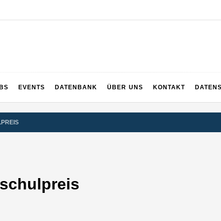
UPS
 und ganz Baden-Württemberg
BS
EVENTS
DATENBANK
ÜBER UNS
KONTAKT
DATEN
PREIS
schulpreis