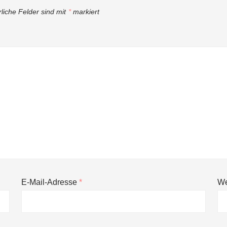
rliche Felder sind mit
*
markiert
E-Mail-Adresse
*
We
ng von bis zu 1,4 Milliarden US-Dollar bekannt, um den Aufbau der we