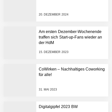
Amazon Web Services
starten strategische
Partnerschaft, um Physical
20. DEZEMBER 2024
AI breit auszurollen
NEURA Robotics feiert
Bundesliga-Premiere:
Humanoider Roboter bringt
Am ersten Dezember-Wochenende
Hightech ins Stadion
traffen sich Start-up-Fans wieder an
Simulationsdienstleistung in
der HdM
Minuten statt Wochen:
FiniteNow ermöglicht
15. DEZEMBER 2023
sofortige
Angebotskalkulation für
schnellere
CoWirken – Nachhaltiges Coworking
Entwicklungsprozesse
Pyck im Employer Portrait
für alle!
31. MAI 2023
Matthias Nagel von Pyck
Digitalgipfel 2023 BW