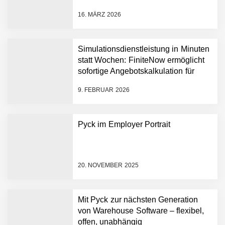
Partnerschaft, um Physical
16. MÄRZ 2026
AI breit auszurollen
NEURA Robotics feiert
Bundesliga-Premiere:
Humanoider Roboter bringt
Simulationsdienstleistung in Minuten
Hightech ins Stadion
statt Wochen: FiniteNow ermöglicht
Simulationsdienstleistung in
sofortige Angebotskalkulation für
Minuten statt Wochen:
schnellere Entwicklungsprozesse
FiniteNow ermöglicht
9. FEBRUAR 2026
sofortige
Angebotskalkulation für
schnellere
Pyck im Employer Portrait
Entwicklungsprozesse
Pyck im Employer Portrait
20. NOVEMBER 2025
Matthias Nagel von Pyck
Mit Pyck zur nächsten Generation
von Warehouse Software – flexibel,
Maximilian Mack von Pyck
offen, unabhängig