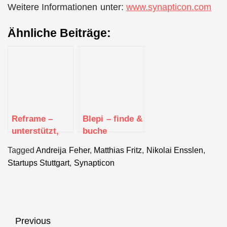
Weitere Informationen unter:
www.synapticon.com
Ähnliche Beiträge:
Reframe –
Blepi – finde &
unterstützt,
buche
innovative
Experten fürs
Tagged
Andreija Feher
,
Matthias Fritz
,
Nikolai Ensslen
,
Geschäftsmodelle
Haustier
Startups Stuttgart
,
Synapticon
auszuarbeiten
nebenan
Beitragsnavigation
Previous