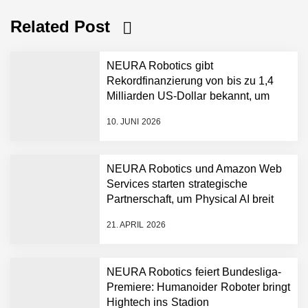
Related Post
NEURA Robotics gibt
Rekordfinanzierung von bis zu 1,4
Milliarden US-Dollar bekannt, um
den Aufbau der weltweit führenden
10. JUNI 2026
Physical-AI-Plattform zu
beschleunigen
NEURA Robotics und Amazon Web
Services starten strategische
NEURA Robotics gibt
Partnerschaft, um Physical AI breit
Rekordfinanzierung von
auszurollen
bis zu 1,4 Milliarden US-
21. APRIL 2026
Dollar bekannt, um den
Aufbau der weltweit
führenden Physical-AI-
Plattform zu beschleunigen
NEURA Robotics feiert Bundesliga-
NEURA Robotics und
Premiere: Humanoider Roboter bringt
Amazon Web Services
Hightech ins Stadion
starten strategische