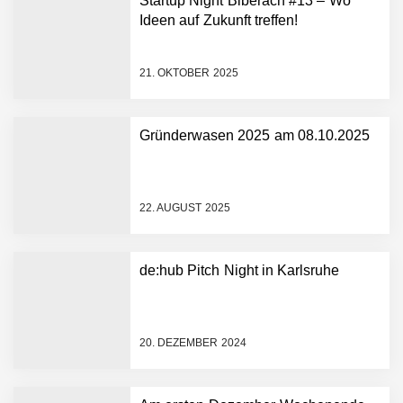
Startup Night Biberach #13 – Wo
Ideen auf Zukunft treffen!
21. OKTOBER 2025
Gründerwasen 2025 am 08.10.2025
NEURA Robotics gibt
Rekordfinanzierung von
bis zu 1,4 Milliarden US-
22. AUGUST 2025
Dollar bekannt, um den
Aufbau der weltweit
führenden Physical-AI-
Plattform zu beschleunigen
de:hub Pitch Night in Karlsruhe
NEURA Robotics und
Amazon Web Services
starten strategische
Partnerschaft, um Physical
20. DEZEMBER 2024
AI breit auszurollen
NEURA Robotics feiert
Bundesliga-Premiere:
Humanoider Roboter bringt