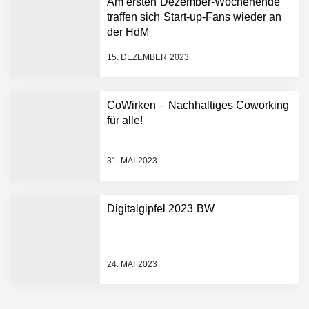
Am ersten Dezember-Wochenende
Hightech ins Stadion
traffen sich Start-up-Fans wieder an
Simulationsdienstleistung in
der HdM
Minuten statt Wochen:
FiniteNow ermöglicht
15. DEZEMBER 2023
sofortige
Angebotskalkulation für
schnellere
CoWirken – Nachhaltiges Coworking
Entwicklungsprozesse
Pyck im Employer Portrait
für alle!
31. MAI 2023
Matthias Nagel von Pyck
Digitalgipfel 2023 BW
Maximilian Mack von Pyck
24. MAI 2023
Daniel Jarr von Pyck