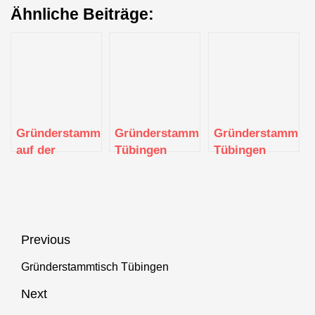
Ähnliche Beiträge:
Gründerstammtisch
Gründerstammtisch
Gründerstammtis
auf der
Tübingen
Tübingen
Dachterrasse
Beitragsnavigation
Previous
Gründerstammtisch Tübingen
Previous
post:
Next