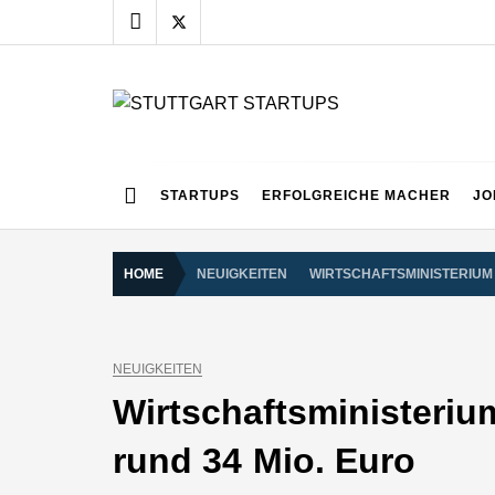
Skip
to
content
STUTTGART START
Alles rund um die Startupszene bei uns in Stuttgart
STARTUPS
ERFOLGREICHE MACHER
JO
HOME
NEUIGKEITEN
WIRTSCHAFTSMINISTERIUM 
NEUIGKEITEN
Wirtschaftsministeriu
rund 34 Mio. Euro