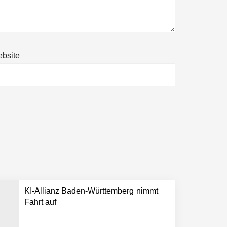
bsite
ltweit führenden Physical-AI-Plattform zu
ollen
KI-Allianz Baden-Württemberg nimmt
 schnellere Entwicklungsprozesse
Fahrt auf