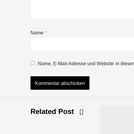
Name
*
NEURA Robotics gibt Rekordfinanzieru
beschleunigen
Name, E-Mail-Adresse und Website in diese
NEURA Robotics und Amazon Web Servi
NEURA Robotics feiert Bundesliga-Pr
Related Post
Simulationsdienstleistung in Minuten