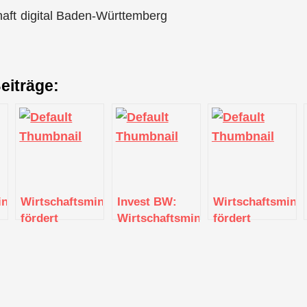
haft digital Baden-Württemberg
eiträge:
inisterium
Wirtschaftsministerium
Invest BW:
Wirtschaftsminis
fördert
Wirtschaftsministerium
fördert
Batterieforschungsprojekte
stellt für die
Intensivberatung
im Land mit
Förderung von
für den Handel
en
rund 7,5
Innovationen
mit rund 1,2
Millionen Euro
im Bereich
Millionen Euro
GreenTech 30