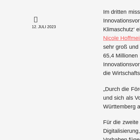
Im dritten mis
Innovationsvor
12. JULI 2023
Klimaschutz‘ e
Nicole Hoffmei
sehr groß und 
65,4 Millionen
Innovationsvo
die Wirtschafts
„Durch die För
und sich als V
Württemberg al
Für die zweit
Digitalisierun
Vorhaben fügen