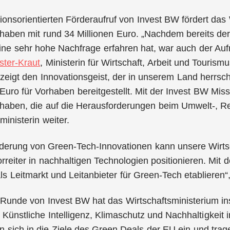
sionsorientierten Förderaufruf von Invest BW fördert das
haben mit rund 34 Millionen Euro. „Nachdem bereits der 
ine sehr hohe Nachfrage erfahren hat, war auch der Aufr
ster-Kraut
, Ministerin für Wirtschaft, Arbeit und Touris
zeigt den Innovationsgeist, der in unserem Land herrsc
 Euro für Vorhaben bereitgestellt. Mit der Invest BW Miss
rhaben, die auf die Herausforderungen beim Umwelt-, R
ministerin weiter.
derung von Green-Tech-Innovationen kann unsere Wirtsc
orreiter in nachhaltigen Technologien positionieren. Mit
s Leitmarkt und Leitanbieter für Green-Tech etablieren“,
e Runde von Invest BW hat das Wirtschaftsministerium 
g, Künstliche Intelligenz, Klimaschutz und Nachhaltigkei
 sich in die Ziele des Green Deals der EU ein und trag