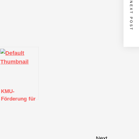
NEXT POST
terium
KMU-
Förderung für
en
Smart City,
Health Tech
und Green
Tech
Next