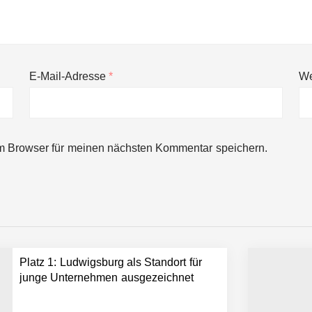
E-Mail-Adresse
*
We
ng von bis zu 1,4 Milliarden US-Dollar bekannt, um den Aufbau der we
m Browser für meinen nächsten Kommentar speichern.
ces starten strategische Partnerschaft, um Physical AI breit auszur
emiere: Humanoider Roboter bringt Hightech ins Stadion
Platz 1: Ludwigsburg als Standort für
 statt Wochen: FiniteNow ermöglicht sofortige Angebotskalkulation für
junge Unternehmen ausgezeichnet