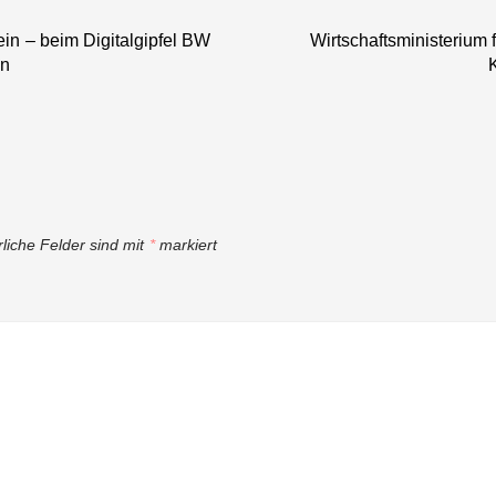
Millionen Euro
ein – beim Digitalgipfel BW
bereit
Wirtschaftsministerium 
en
rliche Felder sind mit
*
markiert