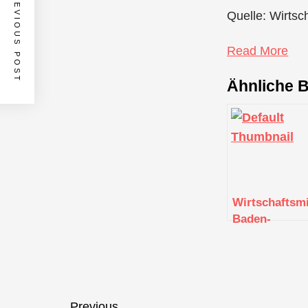
PREVIOUS POST
Quelle: Wirtsc
Read More
Ähnliche B
Wirtschaftsm
Baden-
Württemberg
stellt 30 Mio.
Euro für Gre
Tech-
Innovationen
Previous