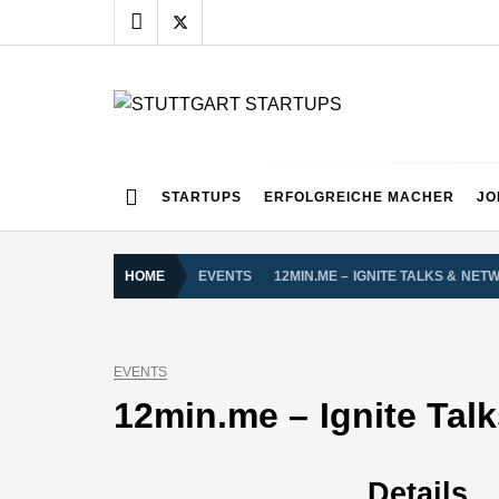
Skip
to
content
STUTTGART START
Alles rund um die Startupszene bei uns in Stuttgart
STARTUPS
ERFOLGREICHE MACHER
JO
HOME
EVENTS
12MIN.ME – IGNITE TALKS & NET
EVENTS
12min.me – Ignite Talk
Details