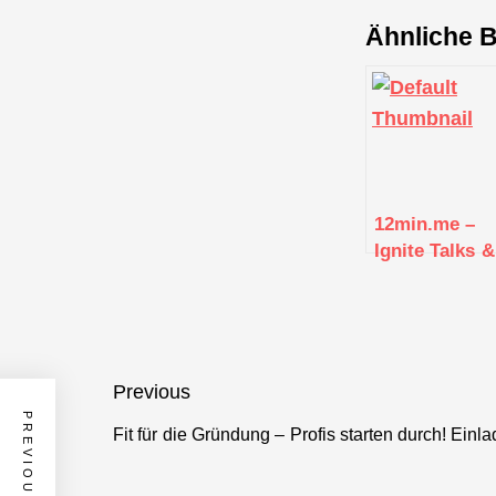
Ähnliche B
12min.me –
Ignite Talks &
Networking |
Stuttgart
Beitragsnavigation
Previous
PREVIOUS POST
Fit für die Gründung – Profis starten durch! Ei
Previous
post: