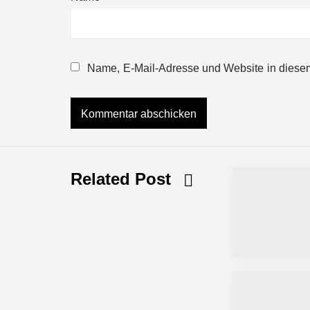
NEURA Robotics gibt Rekordfinanzieru
beschleunigen
Name, E-Mail-Adresse und Website in diese
NEURA Robotics und Amazon Web Servi
NEURA Robotics feiert Bundesliga-Pr
Related Post
Simulationsdienstleistung in Minuten
Pyck im Employer Portrait
Matthias Nagel von Pyck