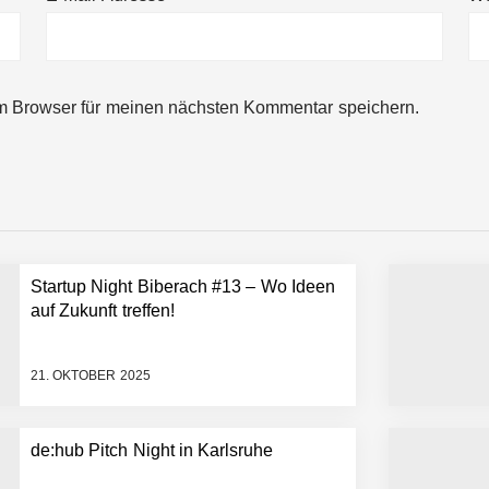
ng von bis zu 1,4 Milliarden US-Dollar bekannt, um den Aufbau der we
m Browser für meinen nächsten Kommentar speichern.
ces starten strategische Partnerschaft, um Physical AI breit auszur
emiere: Humanoider Roboter bringt Hightech ins Stadion
Startup Night Biberach #13 – Wo Ideen
 statt Wochen: FiniteNow ermöglicht sofortige Angebotskalkulation für
auf Zukunft treffen!
21. OKTOBER 2025
de:hub Pitch Night in Karlsruhe