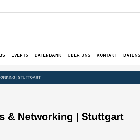
UPS
 und ganz Baden-Württemberg
BS
EVENTS
DATENBANK
ÜBER UNS
KONTAKT
DATEN
WORKING | STUTTGART
s & Networking | Stuttgart