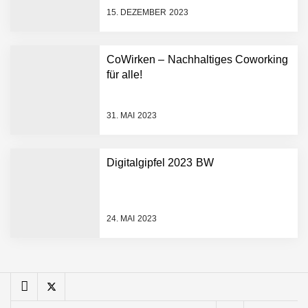
FiniteNow ermöglicht
15. DEZEMBER 2023
sofortige
Angebotskalkulation für
schnellere
CoWirken – Nachhaltiges Coworking
Entwicklungsprozesse
Pyck im Employer Portrait
für alle!
31. MAI 2023
Matthias Nagel von Pyck
Digitalgipfel 2023 BW
Maximilian Mack von Pyck
24. MAI 2023
Daniel Jarr von Pyck
Mit Pyck zur nächsten
Generation von Warehouse