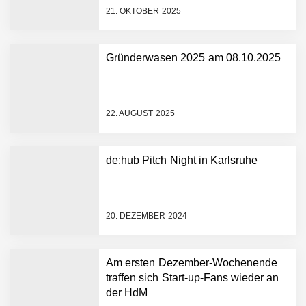
21. OKTOBER 2025
Gründerwasen 2025 am 08.10.2025
NEURA Robotics gibt
Rekordfinanzierung von
bis zu 1,4 Milliarden US-
22. AUGUST 2025
Dollar bekannt, um den
Aufbau der weltweit
führenden Physical-AI-
Plattform zu beschleunigen
de:hub Pitch Night in Karlsruhe
NEURA Robotics und
Amazon Web Services
starten strategische
Partnerschaft, um Physical
20. DEZEMBER 2024
AI breit auszurollen
NEURA Robotics feiert
Bundesliga-Premiere:
Humanoider Roboter bringt
Am ersten Dezember-Wochenende
Hightech ins Stadion
traffen sich Start-up-Fans wieder an
Simulationsdienstleistung in
der HdM
Minuten statt Wochen: