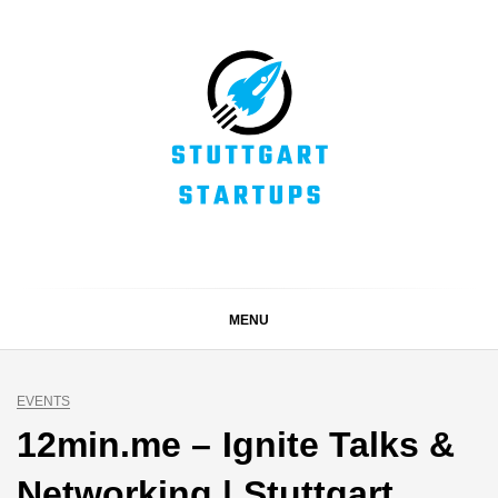
Skip
to
content
STUTTGART
Alles rund um die Startupszene bei uns in Stuttgart und
ganz Baden-Württemberg
STARTUPS
MENU
EVENTS
12min.me – Ignite Talks &
Networking | Stuttgart