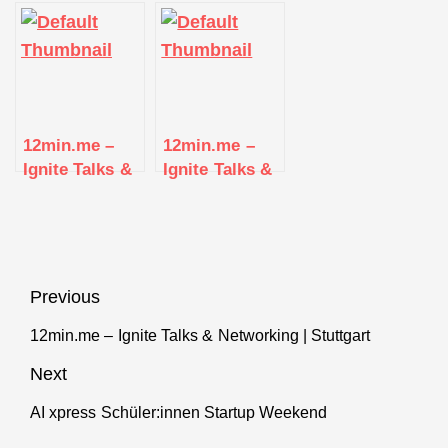
Networking |
Networking |
Networking |
Stuttgart
Stuttgart
Stuttgart
12min.me –
12min.me –
Ignite Talks &
Ignite Talks &
Networking |
Networking |
Stuttgart
Stuttgart
Beitragsnavigation
Previous
12min.me – Ignite Talks & Networking | Stuttgart
Previous
post:
Next
AI xpress Schüler:innen Startup Weekend
Next
post: