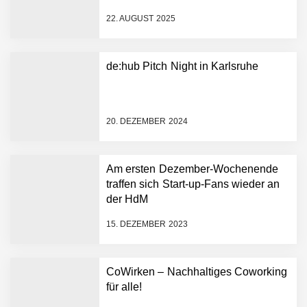
bis zu 1,4 Milliarden US-
22. AUGUST 2025
Dollar bekannt, um den
Aufbau der weltweit
führenden Physical-AI-
Plattform zu beschleunigen
de:hub Pitch Night in Karlsruhe
NEURA Robotics und
Amazon Web Services
starten strategische
Partnerschaft, um Physical
20. DEZEMBER 2024
AI breit auszurollen
NEURA Robotics feiert
Bundesliga-Premiere:
Humanoider Roboter bringt
Am ersten Dezember-Wochenende
Hightech ins Stadion
traffen sich Start-up-Fans wieder an
Simulationsdienstleistung in
der HdM
Minuten statt Wochen:
FiniteNow ermöglicht
15. DEZEMBER 2023
sofortige
Angebotskalkulation für
schnellere
CoWirken – Nachhaltiges Coworking
Entwicklungsprozesse
Pyck im Employer Portrait
für alle!