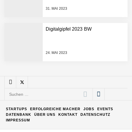
31. MAI 2023
Matthias Nagel von Pyck
Digitalgipfel 2023 BW
Maximilian Mack von Pyck
24. MAI 2023
Daniel Jarr von Pyck
Mit Pyck zur nächsten
Generation von Warehouse
Suchen
Software – flexibel, offen,
nach:
unabhängig
ELOPRINT im Employer
STARTUPS
ERFOLGREICHE MACHER
JOBS
EVENTS
Portrait
DATENBANK
ÜBER UNS
KONTAKT
DATENSCHUTZ
IMPRESSUM