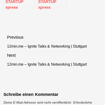
STARTUP
STARTUP
xpress
xpress
CURRICULUM
CURRICULUM
Vortrag 20 |
Vortrag 13 |
Pitch Training
Finanzierung
und
Finanzgespräch
Beitragsnavigation
Previous
12min.me – Ignite Talks & Networking | Stuttgart
Previous
post:
Next
12min.me – Ignite Talks & Networking | Stuttgart
Next
post:
Schreibe einen Kommentar
Deine E-Mail-Adresse wird nicht veröffentlicht.
Erforderliche