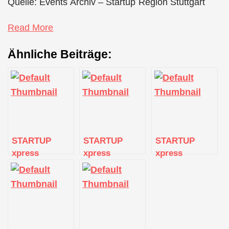
Quelle: Events Archiv – Startup Region Stuttgart
Read More
Ähnliche Beiträge:
STARTUP
STARTUP
STARTUP
xpress
xpress
xpress
CURRICULUM
CURRICULUM
CURRICULUM
Vortrag 10 |
Vortrag 11 |
Vortrag 12 |
Business Plan
Preisfindung
Finanzplanung
erstellen