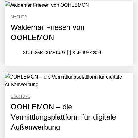
MACHER
Waldemar Friesen von
OOHLEMON
STUTTGART STARTUPS
8. JANUAR 2021
NEURA Robotics gibt
STARTUPS
Rekordfinanzierung von
bis zu 1,4 Milliarden US-
OOHLEMON – die
Dollar bekannt, um den
Vermittlungsplattform für digitale
Aufbau der weltweit
führenden Physical-AI-
Außenwerbung
Plattform zu beschleunigen
NEURA Robotics und