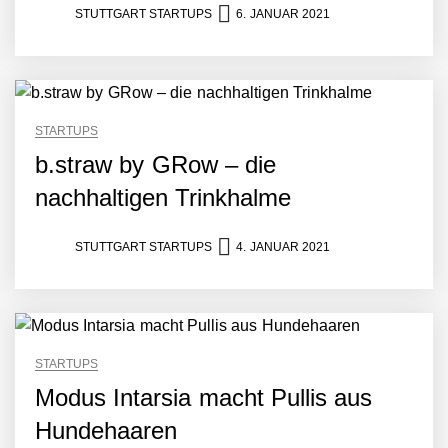
Amazon Web Services
STUTTGART STARTUPS
6. JANUAR 2021
starten strategische
Partnerschaft, um Physical
AI breit auszurollen
NEURA Robotics feiert
Bundesliga-Premiere:
Humanoider Roboter bringt
STARTUPS
Hightech ins Stadion
b.straw by GRow – die
Simulationsdienstleistung in
Minuten statt Wochen:
nachhaltigen Trinkhalme
FiniteNow ermöglicht
sofortige
Angebotskalkulation für
STUTTGART STARTUPS
4. JANUAR 2021
schnellere
Entwicklungsprozesse
Pyck im Employer Portrait
STARTUPS
Matthias Nagel von Pyck
Modus Intarsia macht Pullis aus
Hundehaaren