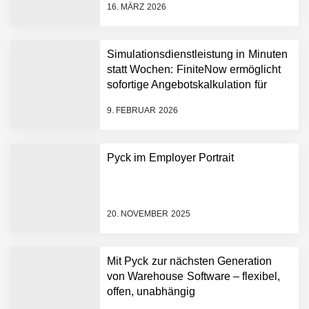
16. MÄRZ 2026
AI breit auszurollen
NEURA Robotics feiert
Bundesliga-Premiere:
Humanoider Roboter bringt
Simulationsdienstleistung in Minuten
Hightech ins Stadion
statt Wochen: FiniteNow ermöglicht
Simulationsdienstleistung in
sofortige Angebotskalkulation für
Minuten statt Wochen:
schnellere Entwicklungsprozesse
FiniteNow ermöglicht
9. FEBRUAR 2026
sofortige
Angebotskalkulation für
schnellere
Pyck im Employer Portrait
Entwicklungsprozesse
Pyck im Employer Portrait
20. NOVEMBER 2025
Matthias Nagel von Pyck
Mit Pyck zur nächsten Generation
von Warehouse Software – flexibel,
Maximilian Mack von Pyck
offen, unabhängig