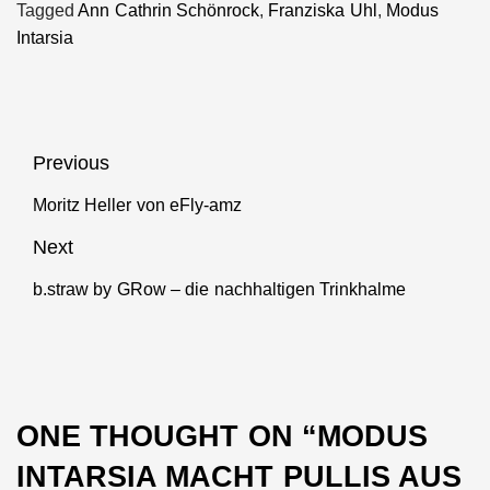
Tagged
Ann Cathrin Schönrock
,
Franziska Uhl
,
Modus
Reparieren
einfach und
Intarsia
gebrauchter
preiswert
Rennräder
Beitragsnavigation
Previous
Moritz Heller von eFly-amz
Previous
post:
Next
b.straw by GRow – die nachhaltigen Trinkhalme
Next
post:
ONE THOUGHT ON “
MODUS
INTARSIA MACHT PULLIS AUS