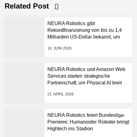
Related Post
NEURA Robotics gibt
Rekordfinanzierung von bis zu 1,4
Milliarden US-Dollar bekannt, um
den Aufbau der weltweit führenden
10. JUNI 2026
Physical-AI-Plattform zu
beschleunigen
NEURA Robotics und Amazon Web
Services starten strategische
NEURA Robotics gibt
Partnerschaft, um Physical AI breit
Rekordfinanzierung von
auszurollen
bis zu 1,4 Milliarden US-
21. APRIL 2026
Dollar bekannt, um den
Aufbau der weltweit
führenden Physical-AI-
Plattform zu beschleunigen
NEURA Robotics feiert Bundesliga-
NEURA Robotics und
Premiere: Humanoider Roboter bringt
Amazon Web Services
Hightech ins Stadion
starten strategische
Partnerschaft, um Physical