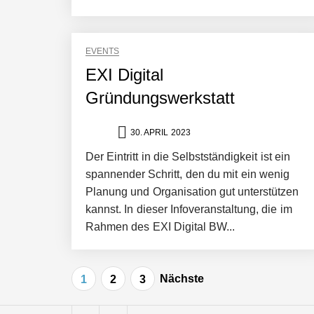
Pyck im Employer Portrait
EVENTS
EXI Digital
Matthias Nagel von Pyck
Gründungswerkstatt
30. APRIL 2023
Maximilian Mack von Pyck
Der Eintritt in die Selbstständigkeit ist ein
spannender Schritt, den du mit ein wenig
Planung und Organisation gut unterstützen
Daniel Jarr von Pyck
kannst. In dieser Infoveranstaltung, die im
Rahmen des EXI Digital BW...
Mit Pyck zur nächsten Generation vo
Seitennummerierung
Nächste
1
2
3
der
ELOPRINT im Employer Portrait