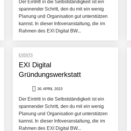
Der Eintritt in die Selbstständigkeit ist ein
spannender Schritt, den du mit ein wenig
Planung und Organisation gut unterstützen
kannst. In dieser Infoveranstaltung, die im
Rahmen des EXI Digital BW...
ng von bis zu 1,4 Milliarden US-Dollar bekannt, um den Aufbau der we
EVENTS
EXI Digital
Gründungswerkstatt
ces starten strategische Partnerschaft, um Physical AI breit auszur
30. APRIL 2023
emiere: Humanoider Roboter bringt Hightech ins Stadion
Der Eintritt in die Selbstständigkeit ist ein
spannender Schritt, den du mit ein wenig
Planung und Organisation gut unterstützen
kannst. In dieser Infoveranstaltung, die im
 statt Wochen: FiniteNow ermöglicht sofortige Angebotskalkulation für
Rahmen des EXI Digital BW...