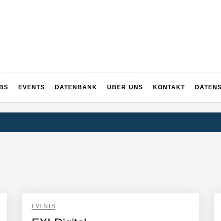
UPS
 und ganz Baden-Württemberg
BS
EVENTS
DATENBANK
ÜBER UNS
KONTAKT
DATEN
EVENTS