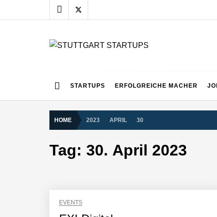
Skip
to
content
STUTTGART START
Alles rund um die Startupszene bei uns in Stuttgart
STARTUPS
ERFOLGREICHE MACHER
JO
HOME
2023
APRIL
30
Tag:
30. April 2023
EVENTS