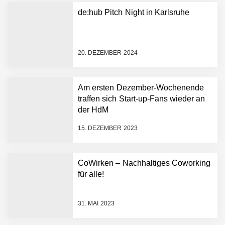
Plattform zu beschleunigen
de:hub Pitch Night in Karlsruhe
NEURA Robotics und
Amazon Web Services
starten strategische
Partnerschaft, um Physical
20. DEZEMBER 2024
AI breit auszurollen
NEURA Robotics feiert
Bundesliga-Premiere:
Humanoider Roboter bringt
Am ersten Dezember-Wochenende
Hightech ins Stadion
traffen sich Start-up-Fans wieder an
Simulationsdienstleistung in
der HdM
Minuten statt Wochen:
FiniteNow ermöglicht
15. DEZEMBER 2023
sofortige
Angebotskalkulation für
schnellere
CoWirken – Nachhaltiges Coworking
Entwicklungsprozesse
Pyck im Employer Portrait
für alle!
31. MAI 2023
Matthias Nagel von Pyck