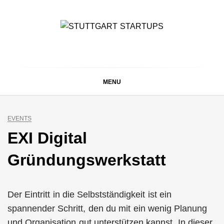
Skip
to
content
STUTTGART
Alles rund um die Startupszene bei uns in Stuttgart und
ganz Baden-Württemberg
STARTUPS
MENU
EVENTS
EXI Digital
Gründungswerkstatt
Der Eintritt in die Selbstständigkeit ist ein
spannender Schritt, den du mit ein wenig Planung
und Organisation gut unterstützen kannst. In dieser